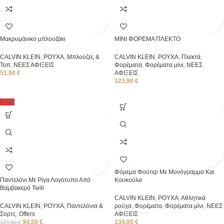
Μακρυμάνικο μπλουζάκι
ΜΙΝΙ ΦΟΡΕΜΑ ΠΛΕΚΤΟ
CALVIN KLEIN
,
ΡΟΥΧΑ
,
Μπλούζες &
CALVIN KLEIN
,
ΡΟΥΧΑ
,
Πλεκτά
,
Τοπ
,
ΝΕΕΣ ΑΦΙΞΕΙΣ
Φορέματα
,
Φορέματα μίνι
,
ΝΕΕΣ
51,90
€
ΑΦΙΞΕΙΣ
123,90
€
-30%
Φόρεμα Φούτερ Με Μονόγραμμα Και
Παντελόνι Με Ρίγα Λογότυπο Από
Κουκούλα
Βαμβακερό Twill
CALVIN KLEIN
,
ΡΟΥΧΑ
,
Αθλητικά
CALVIN KLEIN
,
ΡΟΥΧΑ
,
Παντελόνια &
ρούχα
,
Φορέματα
,
Φορέματα μίνι
,
ΝΕΕΣ
Σορτς
,
Offers
ΑΦΙΞΕΙΣ
94,50
€
134,90
€
134,90
€