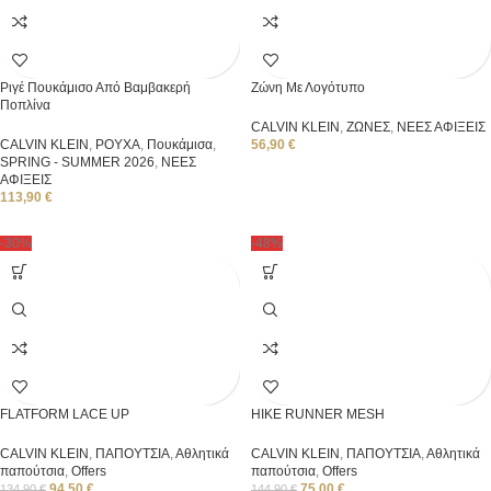
Ριγέ Πουκάμισο Από Βαμβακερή
Ζώνη Με Λογότυπο
Ποπλίνα
CALVIN KLEIN
,
ΖΩΝΕΣ
,
ΝΕΕΣ ΑΦΙΞΕΙΣ
CALVIN KLEIN
,
ΡΟΥΧΑ
,
Πουκάμισα
,
56,90
€
SPRING - SUMMER 2026
,
ΝΕΕΣ
ΑΦΙΞΕΙΣ
113,90
€
-30%
-48%
FLATFORM LACE UP
HIKE RUNNER MESH
CALVIN KLEIN
,
ΠΑΠΟΥΤΣΙΑ
,
Αθλητικά
CALVIN KLEIN
,
ΠΑΠΟΥΤΣΙΑ
,
Αθλητικά
παπούτσια
,
Offers
παπούτσια
,
Offers
94,50
€
75,00
€
134,90
€
144,90
€