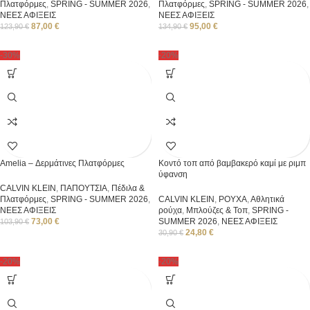
Πλατφόρμες
,
SPRING - SUMMER 2026
,
Πλατφόρμες
,
SPRING - SUMMER 2026
,
ΝΕΕΣ ΑΦΙΞΕΙΣ
ΝΕΕΣ ΑΦΙΞΕΙΣ
87,00
€
95,00
€
123,90
€
134,90
€
-30%
-20%
Amelia – Δερμάτινες Πλατφόρμες
Κοντό τοπ από βαμβακερό καμί με ριμπ
ύφανση
CALVIN KLEIN
,
ΠΑΠΟΥΤΣΙΑ
,
Πέδιλα &
Πλατφόρμες
,
SPRING - SUMMER 2026
,
CALVIN KLEIN
,
ΡΟΥΧΑ
,
Αθλητικά
ΝΕΕΣ ΑΦΙΞΕΙΣ
ρούχα
,
Μπλούζες & Τοπ
,
SPRING -
73,00
€
SUMMER 2026
,
ΝΕΕΣ ΑΦΙΞΕΙΣ
103,90
€
24,80
€
30,90
€
-20%
-20%