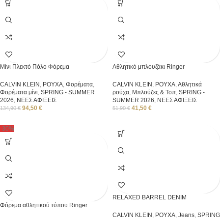
Μίνι Πλεκτό Πόλο Φόρεμα
Αθλητικό μπλουζάκι Ringer
CALVIN KLEIN
,
ΡΟΥΧΑ
,
Φορέματα
,
CALVIN KLEIN
,
ΡΟΥΧΑ
,
Αθλητικά
Φορέματα μίνι
,
SPRING - SUMMER
ρούχα
,
Μπλούζες & Τοπ
,
SPRING -
2026
,
ΝΕΕΣ ΑΦΙΞΕΙΣ
SUMMER 2026
,
ΝΕΕΣ ΑΦΙΞΕΙΣ
94,50
€
41,50
€
134,90
€
51,90
€
-30%
RELAXED BARREL DENIM
Φόρεμα αθλητικού τύπου Ringer
CALVIN KLEIN
,
ΡΟΥΧΑ
,
Jeans
,
SPRING