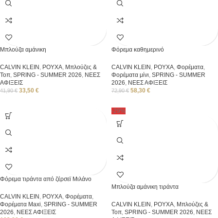
Μπλούζα αμάνικη
Φόρεμα καθημερινό
CALVIN KLEIN
,
ΡΟΥΧΑ
,
Μπλούζες &
CALVIN KLEIN
,
ΡΟΥΧΑ
,
Φορέματα
,
Τοπ
,
SPRING - SUMMER 2026
,
ΝΕΕΣ
Φορέματα μίνι
,
SPRING - SUMMER
ΑΦΙΞΕΙΣ
2026
,
ΝΕΕΣ ΑΦΙΞΕΙΣ
33,50
€
58,30
€
41,90
€
72,90
€
-29%
Φόρεμα τιράντα από ζέρσεϊ Μιλάνο
Μπλούζα αμάνικη τιράντα
CALVIN KLEIN
,
ΡΟΥΧΑ
,
Φορέματα
,
Φορέματα Μaxi
,
SPRING - SUMMER
CALVIN KLEIN
,
ΡΟΥΧΑ
,
Μπλούζες &
2026
,
ΝΕΕΣ ΑΦΙΞΕΙΣ
Τοπ
,
SPRING - SUMMER 2026
,
ΝΕΕΣ