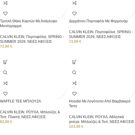
Τριπλή Θήκη Καρτών Με Ανάγλυφο
Δερμάτινο Πορτοφόλι Με Φερμουάρ
Μονόγραμμα
CALVIN KLEIN
,
Πορτοφόλια
,
SPRING -
CALVIN KLEIN
,
Πορτοφόλια
,
SPRING -
SUMMER 2026
,
ΝΕΕΣ ΑΦΙΞΕΙΣ
SUMMER 2026
,
ΝΕΕΣ ΑΦΙΞΕΙΣ
72,90
€
72,90
€
WAFFLE TEE ΜΠΛΟΥΖΑ
Hoodie Με Λογότυπο Από Βαμβακερό
Terry
CALVIN KLEIN
,
ΡΟΥΧΑ
,
Μπλούζες &
Τοπ
,
Πλεκτά
,
ΝΕΕΣ ΑΦΙΞΕΙΣ
CALVIN KLEIN
,
ΡΟΥΧΑ
,
Αθλητικά
82,90
€
ρούχα
,
Μπλούζες & Τοπ
,
ΝΕΕΣ ΑΦΙΞΕΙΣ
103,90
€