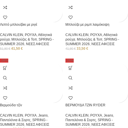
Λεπτό μπλουζάκι με ριγέ
Μπλούζα με ριμπ λαιμόκοψη
CALVIN KLEIN
,
ΡΟΥΧΑ
,
Αθλητικά
CALVIN KLEIN
,
ΡΟΥΧΑ
,
Αθλητικά
ρούχα
,
Μπλούζες & Τοπ
,
SPRING -
ρούχα
,
Μπλούζες & Τοπ
,
SPRING -
SUMMER 2026
,
ΝΕΕΣ ΑΦΙΞΕΙΣ
SUMMER 2026
,
ΝΕΕΣ ΑΦΙΞΕΙΣ
41,50
€
33,50
€
51,90
€
41,90
€
-28%
-28%
Βερμούδα τζίν
ΒΕΡΜΟΥΔΑ ΤΖΙΝ RYDER
CALVIN KLEIN
,
ΡΟΥΧΑ
,
Jeans
,
CALVIN KLEIN
,
ΡΟΥΧΑ
,
Jeans
,
Παντελόνια & Σορτς
,
SPRING -
Παντελόνια & Σορτς
,
SPRING -
SUMMER 2026
,
ΝΕΕΣ ΑΦΙΞΕΙΣ
SUMMER 2026
,
ΝΕΕΣ ΑΦΙΞΕΙΣ