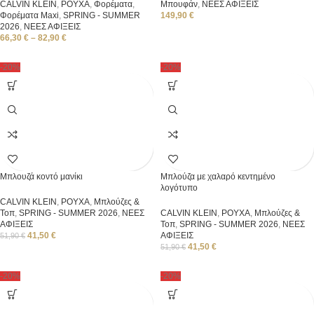
CALVIN KLEIN
,
ΡΟΥΧΑ
,
Φορέματα
,
Μπουφάν
,
ΝΕΕΣ ΑΦΙΞΕΙΣ
Φορέματα Μaxi
,
SPRING - SUMMER
149,90
€
2026
,
ΝΕΕΣ ΑΦΙΞΕΙΣ
66,30
€
–
82,90
€
-20%
-20%
Μπλουζά κοντό μανίκι
Μπλούζα με χαλαρό κεντημένο
λογότυπο
CALVIN KLEIN
,
ΡΟΥΧΑ
,
Μπλούζες &
Τοπ
,
SPRING - SUMMER 2026
,
ΝΕΕΣ
CALVIN KLEIN
,
ΡΟΥΧΑ
,
Μπλούζες &
ΑΦΙΞΕΙΣ
Τοπ
,
SPRING - SUMMER 2026
,
ΝΕΕΣ
41,50
€
ΑΦΙΞΕΙΣ
51,90
€
41,50
€
51,90
€
-20%
-20%