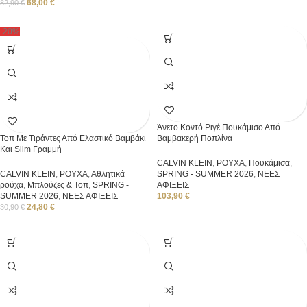
68,00
€
82,90
€
-20%
Άνετο Κοντό Ριγέ Πουκάμισο Από
Τοπ Με Τιράντες Από Ελαστικό Βαμβάκι
Βαμβακερή Ποπλίνα
Και Slim Γραμμή
CALVIN KLEIN
,
ΡΟΥΧΑ
,
Πουκάμισα
,
CALVIN KLEIN
,
ΡΟΥΧΑ
,
Αθλητικά
SPRING - SUMMER 2026
,
ΝΕΕΣ
ρούχα
,
Μπλούζες & Τοπ
,
SPRING -
ΑΦΙΞΕΙΣ
SUMMER 2026
,
ΝΕΕΣ ΑΦΙΞΕΙΣ
103,90
€
24,80
€
30,90
€