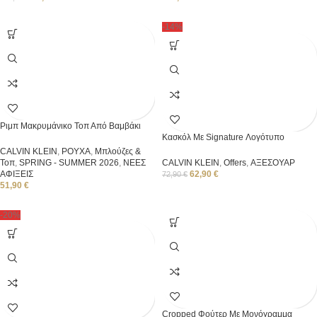
-14%
Ριμπ Μακρυμάνικο Τοπ Από Βαμβάκι
Κασκόλ Με Signature Λογότυπο
CALVIN KLEIN
,
ΡΟΥΧΑ
,
Μπλούζες &
Τοπ
,
SPRING - SUMMER 2026
,
ΝΕΕΣ
CALVIN KLEIN
,
Offers
,
ΑΞΕΣΟΥΑΡ
ΑΦΙΞΕΙΣ
62,90
€
72,90
€
51,90
€
-20%
Cropped Φούτερ Με Μονόγραμμα