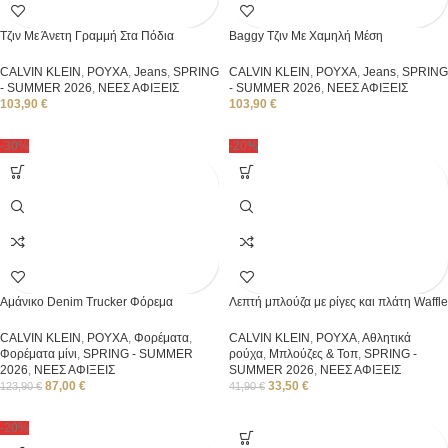
Τζιν Με Άνετη Γραμμή Στα Πόδια
Baggy Τζιν Με Χαμηλή Μέση
CALVIN KLEIN
,
ΡΟΥΧΑ
,
Jeans
,
SPRING
CALVIN KLEIN
,
ΡΟΥΧΑ
,
Jeans
,
SPRING
- SUMMER 2026
,
ΝΕΕΣ ΑΦΙΞΕΙΣ
- SUMMER 2026
,
ΝΕΕΣ ΑΦΙΞΕΙΣ
103,90
€
103,90
€
-30%
-20%
Αμάνικο Denim Trucker Φόρεμα
Λεπτή μπλούζα με ρίγες και πλάτη Waffle
CALVIN KLEIN
,
ΡΟΥΧΑ
,
Φορέματα
,
CALVIN KLEIN
,
ΡΟΥΧΑ
,
Αθλητικά
Φορέματα μίνι
,
SPRING - SUMMER
ρούχα
,
Μπλούζες & Τοπ
,
SPRING -
2026
,
ΝΕΕΣ ΑΦΙΞΕΙΣ
SUMMER 2026
,
ΝΕΕΣ ΑΦΙΞΕΙΣ
87,00
€
33,50
€
123,90
€
41,90
€
-20%