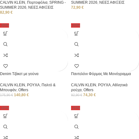
CALVIN KLEIN
,
Πορτοφόλια
,
SPRING -
SUMMER 2026
,
ΝΕΕΣ ΑΦΙΞΕΙΣ
SUMMER 2026
,
ΝΕΕΣ ΑΦΙΞΕΙΣ
72,90
€
82,90
€
-20%
-20%
Denim Τζάκετ με γούνα
Παντελόνι Φόρμας Με Μονόγραμμα
CALVIN KLEIN
,
ΡΟΥΧΑ
,
Παλτό &
CALVIN KLEIN
,
ΡΟΥΧΑ
,
Αθλητικά
Μπουφάν
,
Offers
ρούχα
,
Offers
140,80
€
74,30
€
175,90
€
92,90
€
-20%
-15%