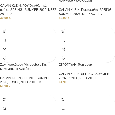
Ανάγλυφο Μονόγραμμα
CALVIN KLEIN
,
ΡΟΥΧΑ
,
Αθλητικά
ρούχα
,
SPRING - SUMMER 2026
,
ΝΕΕΣ
CALVIN KLEIN
,
Πορτοφόλια
,
SPRING -
ΑΦΙΞΕΙΣ
SUMMER 2026
,
ΝΕΕΣ ΑΦΙΞΕΙΣ
30,90
€
82,90
€
Ζώνη Από Δέρμα Micropebble Και
ΣΤΡΟΓΓΥΛΗ ζώνη μαύρη
Μονόγραμμα Αγκράφα
CALVIN KLEIN
,
SPRING - SUMMER
CALVIN KLEIN
,
SPRING - SUMMER
2026
,
ΖΩΝΕΣ
,
ΝΕΕΣ ΑΦΙΞΕΙΣ
2026
,
ΖΩΝΕΣ
,
ΝΕΕΣ ΑΦΙΞΕΙΣ
61,90
€
61,90
€