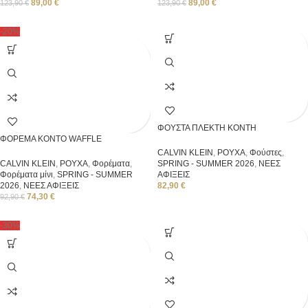
89,00
€
89,00
€
123,90
€
123,90
€
-20%
ΦΟΥΣΤΑ ΠΛΕΚΤΗ ΚΟΝΤΗ
ΦΟΡΕΜΑ ΚΟΝΤΟ WAFFLE
CALVIN KLEIN
,
ΡΟΥΧΑ
,
Φούστες
,
CALVIN KLEIN
,
ΡΟΥΧΑ
,
Φορέματα
,
SPRING - SUMMER 2026
,
ΝΕΕΣ
Φορέματα μίνι
,
SPRING - SUMMER
ΑΦΙΞΕΙΣ
2026
,
ΝΕΕΣ ΑΦΙΞΕΙΣ
82,90
€
74,30
€
92,90
€
-30%