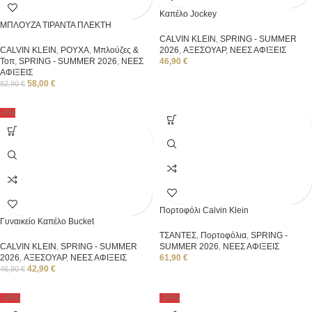
Καπέλο Jockey
ΜΠΛΟΥΖΑ ΤΙΡΑΝΤΑ ΠΛΕΚΤΗ
CALVIN KLEIN
,
SPRING - SUMMER
CALVIN KLEIN
,
ΡΟΥΧΑ
,
Μπλούζες &
2026
,
ΑΞΕΣΟΥΑΡ
,
ΝΕΕΣ ΑΦΙΞΕΙΣ
Τοπ
,
SPRING - SUMMER 2026
,
ΝΕΕΣ
46,90
€
ΑΦΙΞΕΙΣ
58,00
€
82,90
€
-9%
Πορτοφόλι Calvin Klein
Γυναικείο Καπέλο Bucket
ΤΣΑΝΤΕΣ
,
Πορτοφόλια
,
SPRING -
CALVIN KLEIN
,
SPRING - SUMMER
SUMMER 2026
,
ΝΕΕΣ ΑΦΙΞΕΙΣ
2026
,
ΑΞΕΣΟΥΑΡ
,
ΝΕΕΣ ΑΦΙΞΕΙΣ
61,90
€
42,90
€
46,90
€
-30%
-20%