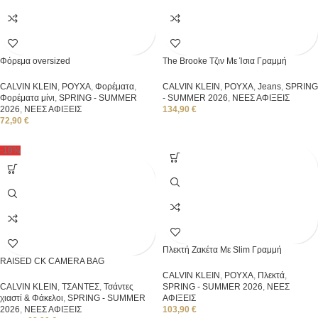
Φόρεμα oversized
The Brooke Τζιν Με Ίσια Γραμμή
CALVIN KLEIN
,
ΡΟΥΧΑ
,
Φορέματα
,
CALVIN KLEIN
,
ΡΟΥΧΑ
,
Jeans
,
SPRING
Φορέματα μίνι
,
SPRING - SUMMER
- SUMMER 2026
,
ΝΕΕΣ ΑΦΙΞΕΙΣ
2026
,
ΝΕΕΣ ΑΦΙΞΕΙΣ
134,90
€
72,90
€
-18%
Πλεκτή Ζακέτα Με Slim Γραμμή
RAISED CK CAMERA BAG
CALVIN KLEIN
,
ΡΟΥΧΑ
,
Πλεκτά
,
CALVIN KLEIN
,
ΤΣΑΝΤΕΣ
,
Τσάντες
SPRING - SUMMER 2026
,
ΝΕΕΣ
χιαστί & Φάκελοι
,
SPRING - SUMMER
ΑΦΙΞΕΙΣ
2026
,
ΝΕΕΣ ΑΦΙΞΕΙΣ
103,90
€