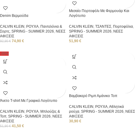
Μεσαίο Πορτοφόλι Με Φερμουάρ Και
Denim Βερμούδα
Λογότυπο
CALVIN KLEIN
,
ΡΟΥΧΑ
,
Παντελόνια &
CALVIN KLEIN
,
ΤΣΑΝΤΕΣ
,
Πορτοφόλια
,
Σορτς
,
SPRING - SUMMER 2026
,
ΝΕΕΣ
SPRING - SUMMER 2026
,
ΝΕΕΣ
ΑΦΙΞΕΙΣ
ΑΦΙΞΕΙΣ
74,90
€
51,90
€
92,90
€
-20%
Βαμβακερό Ριμπ Αμάνικο Τοπ
Άνετο T-shirt Με Γραφικό Λογότυπο
CALVIN KLEIN
,
ΡΟΥΧΑ
,
Αθλητικά
CALVIN KLEIN
,
ΡΟΥΧΑ
,
Μπλούζες &
ρούχα
,
SPRING - SUMMER 2026
,
ΝΕΕΣ
Τοπ
,
SPRING - SUMMER 2026
,
ΝΕΕΣ
ΑΦΙΞΕΙΣ
ΑΦΙΞΕΙΣ
30,90
€
41,50
€
51,90
€