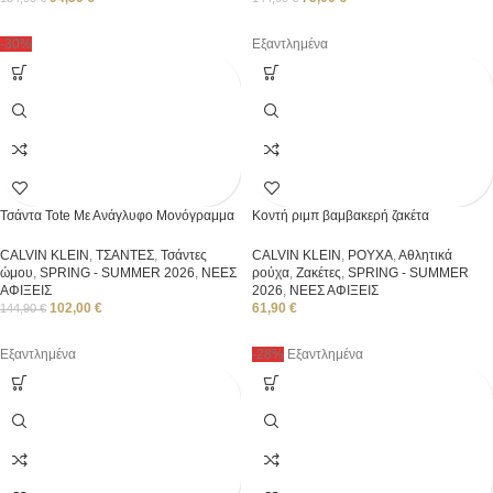
-30%
Εξαντλημένα
Τσάντα Tote Με Ανάγλυφο Μονόγραμμα
Κοντή ριμπ βαμβακερή ζακέτα
CALVIN KLEIN
,
ΤΣΑΝΤΕΣ
,
Τσάντες
CALVIN KLEIN
,
ΡΟΥΧΑ
,
Αθλητικά
ώμου
,
SPRING - SUMMER 2026
,
ΝΕΕΣ
ρούχα
,
Ζακέτες
,
SPRING - SUMMER
ΑΦΙΞΕΙΣ
2026
,
ΝΕΕΣ ΑΦΙΞΕΙΣ
102,00
€
61,90
€
144,90
€
Εξαντλημένα
-28%
Εξαντλημένα