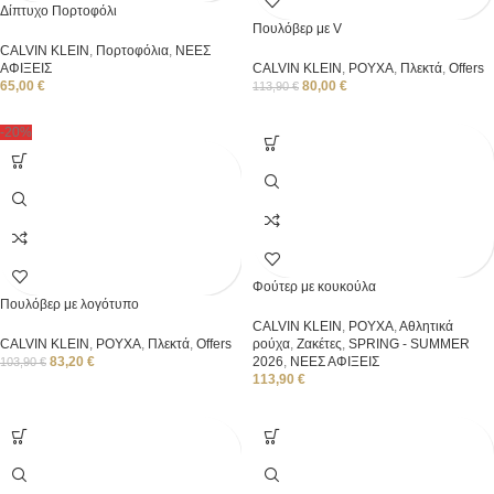
Δίπτυχο Πορτοφόλι
Πουλόβερ με V
CALVIN KLEIN
,
Πορτοφόλια
,
ΝΕΕΣ
ΑΦΙΞΕΙΣ
CALVIN KLEIN
,
ΡΟΥΧΑ
,
Πλεκτά
,
Offers
65,00
€
80,00
€
113,90
€
-20%
Φούτερ με κουκούλα
Πουλόβερ με λογότυπο
CALVIN KLEIN
,
ΡΟΥΧΑ
,
Αθλητικά
CALVIN KLEIN
,
ΡΟΥΧΑ
,
Πλεκτά
,
Offers
ρούχα
,
Ζακέτες
,
SPRING - SUMMER
83,20
€
2026
,
ΝΕΕΣ ΑΦΙΞΕΙΣ
103,90
€
113,90
€