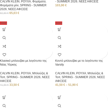
CALVIN KLEIN
,
ΡΟΥΧΑ
,
Φορέματα
,
- SUMMER 2026
,
ΝΕΕΣ ΑΦΙΞΕΙΣ
Φορέματα μίνι
,
SPRING - SUMMER
103,90
€
2026
,
ΝΕΕΣ ΑΦΙΞΕΙΣ
65,03
€
92,90
€
-20%
-20%
Κλασικό μπλουζάκι με λογότυπο της
Κοντό μπλουζάκι με το λογότυπο της
Νέας Υόρκης
Varsity
CALVIN KLEIN
,
ΡΟΥΧΑ
,
Μπλούζες &
CALVIN KLEIN
,
ΡΟΥΧΑ
,
Μπλούζες &
Τοπ
,
SPRING - SUMMER 2026
,
ΝΕΕΣ
Τοπ
,
SPRING - SUMMER 2026
,
ΝΕΕΣ
ΑΦΙΞΕΙΣ
ΑΦΙΞΕΙΣ
33,50
€
41,50
€
–
51,90
€
41,90
€