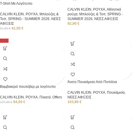
T-Shirt Με Λογότυπο
CALVIN KLEIN
,
ΡΟΥΧΑ
,
Αθλητικά
CALVIN KLEIN
,
ΡΟΥΧΑ
,
Μπλούζες &
ρούχα
,
Μπλούζες & Τοπ
,
SPRING -
Τοπ
,
SPRING - SUMMER 2026
,
ΝΕΕΣ
SUMMER 2026
,
ΝΕΕΣ ΑΦΙΞΕΙΣ
ΑΦΙΞΕΙΣ
92,90
€
41,50
€
51,90
€
-30%
Άνετο Πουκάμισο Από Ποπλίνα
Βαμβακερό πουλόβερ με λογότυπο
CALVIN KLEIN
,
ΡΟΥΧΑ
,
Πουκάμισα
,
CALVIN KLEIN
,
ΡΟΥΧΑ
,
Πλεκτά
,
Offers
ΝΕΕΣ ΑΦΙΞΕΙΣ
94,50
€
103,90
€
134,90
€