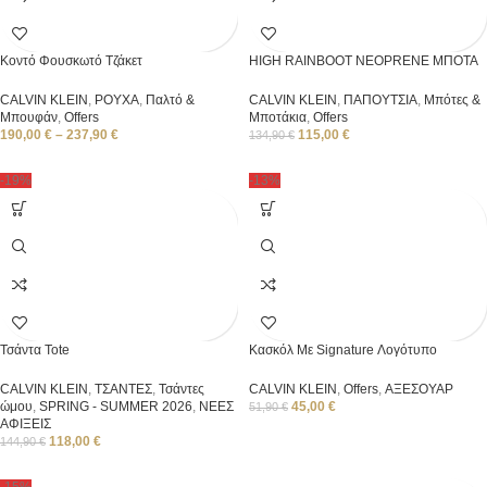
Κοντό Φουσκωτό Τζάκετ
HIGH RAINBOOT NEOPRENE ΜΠΟΤΑ
CALVIN KLEIN
,
ΡΟΥΧΑ
,
Παλτό &
CALVIN KLEIN
,
ΠΑΠΟΥΤΣΙΑ
,
Μπότες &
Μπουφάν
,
Offers
Μποτάκια
,
Offers
190,00
€
–
237,90
€
115,00
€
134,90
€
-19%
-13%
Τσάντα Tote
Κασκόλ Με Signature Λογότυπο
CALVIN KLEIN
,
ΤΣΑΝΤΕΣ
,
Τσάντες
CALVIN KLEIN
,
Offers
,
ΑΞΕΣΟΥΑΡ
ώμου
,
SPRING - SUMMER 2026
,
ΝΕΕΣ
45,00
€
51,90
€
ΑΦΙΞΕΙΣ
118,00
€
144,90
€