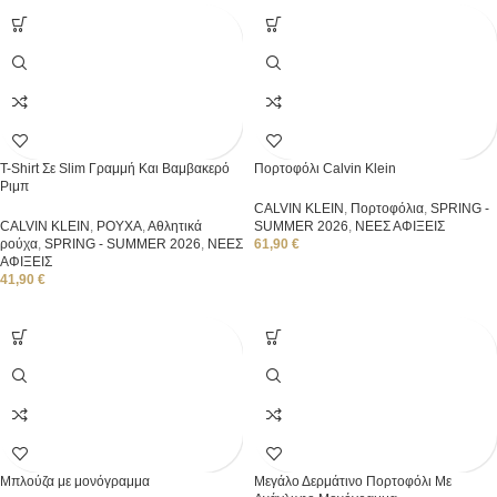
T-Shirt Σε Slim Γραμμή Και Βαμβακερό
Πορτοφόλι Calvin Klein
Ριμπ
CALVIN KLEIN
,
Πορτοφόλια
,
SPRING -
CALVIN KLEIN
,
ΡΟΥΧΑ
,
Αθλητικά
SUMMER 2026
,
ΝΕΕΣ ΑΦΙΞΕΙΣ
ρούχα
,
SPRING - SUMMER 2026
,
ΝΕΕΣ
61,90
€
ΑΦΙΞΕΙΣ
41,90
€
Μπλούζα με μονόγραμμα
Μεγάλο Δερμάτινο Πορτοφόλι Με