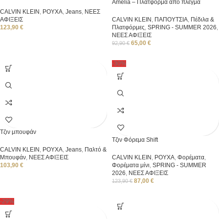
Amelia – Πλατφόρμα από πλέγμα
CALVIN KLEIN
,
ΡΟΥΧΑ
,
Jeans
,
ΝΕΕΣ
ΑΦΙΞΕΙΣ
CALVIN KLEIN
,
ΠΑΠΟΥΤΣΙΑ
,
Πέδιλα &
123,90
€
Πλατφόρμες
,
SPRING - SUMMER 2026
,
ΝΕΕΣ ΑΦΙΞΕΙΣ
65,00
€
92,90
€
-30%
Τζιν μπουφάν
Τζιν Φόρεμα Shift
CALVIN KLEIN
,
ΡΟΥΧΑ
,
Jeans
,
Παλτό &
Μπουφάν
,
ΝΕΕΣ ΑΦΙΞΕΙΣ
CALVIN KLEIN
,
ΡΟΥΧΑ
,
Φορέματα
,
103,90
€
Φορέματα μίνι
,
SPRING - SUMMER
2026
,
ΝΕΕΣ ΑΦΙΞΕΙΣ
87,00
€
123,90
€
-29%