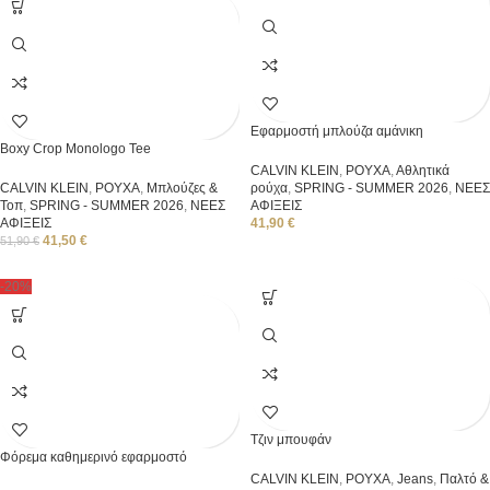
Εφαρμοστή μπλούζα αμάνικη
Boxy Crop Monologo Tee
CALVIN KLEIN
,
ΡΟΥΧΑ
,
Αθλητικά
CALVIN KLEIN
,
ΡΟΥΧΑ
,
Μπλούζες &
ρούχα
,
SPRING - SUMMER 2026
,
ΝΕΕΣ
Τοπ
,
SPRING - SUMMER 2026
,
ΝΕΕΣ
ΑΦΙΞΕΙΣ
ΑΦΙΞΕΙΣ
41,90
€
41,50
€
51,90
€
-20%
Τζιν μπουφάν
Φόρεμα καθημερινό εφαρμοστό
CALVIN KLEIN
,
ΡΟΥΧΑ
,
Jeans
,
Παλτό &