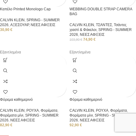
Καπέλο Printed Monologo Cap
WEBBING DOUBLE STRAP CAMERA
BAG
CALVIN KLEIN
,
SPRING - SUMMER
2026
,
ΑΞΕΣΟΥΑΡ
,
ΝΕΕΣ ΑΦΙΞΕΙΣ
CALVIN KLEIN
,
ΤΣΑΝΤΕΣ
,
Τσάντες
30,90
€
χιαστί & Φάκελοι
,
SPRING - SUMMER
2026
,
ΝΕΕΣ ΑΦΙΞΕΙΣ
74,90
€
103,90
€
Εξαντλημένα
Εξαντλημένα
Φόρεμα καθημερινό
Φόρεμα καθημερινό
CALVIN KLEIN
,
ΡΟΥΧΑ
,
Φορέματα
,
CALVIN KLEIN
,
ΡΟΥΧΑ
,
Φορέματα
,
Φορέματα μίνι
,
SPRING - SUMMER
Φορέματα μίνι
,
SPRING - SUMMER
2026
,
ΝΕΕΣ ΑΦΙΞΕΙΣ
2026
,
ΝΕΕΣ ΑΦΙΞΕΙΣ
82,90
€
92,90
€