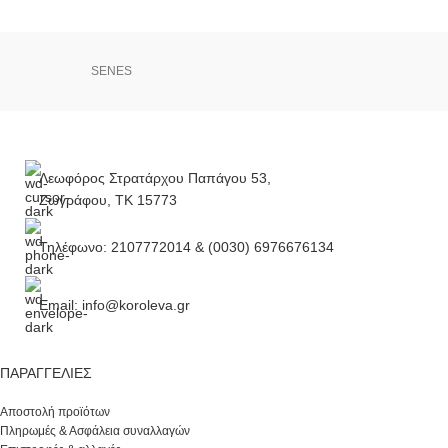
SENES
Λεωφόρος Στρατάρχου Παπάγου 53,
Ζωγράφου, ΤΚ 15773
Τηλέφωνο: 2107772014 & (0030) 6976676134
Email: info@koroleva.gr
ΠΑΡΑΓΓΕΛΊΕΣ
Αποστολή προϊότων
Πληρωμές & Ασφάλεια συναλλαγών