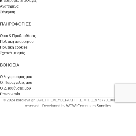
Επιστροφές & αλλαγές
Αγαπημένα
Σύγκριση
ΠΛΗΡΟΦΟΡΙΕΣ
Όροι & Προϋποθέσεις
Πολιτική απορρήτου
Πολιτική cookies
Σχετικά με εμάς
ΒΟΉΘΕΙΑ
Ο λογαριασμός μου
Οι Παραγγελίες μου
Οι Διευθύνσεις μου
Επικοινωνία
© 2024 koroleva.gr | ΑΡΕΤΗ ΕΛΕΥΘΕΡΑΚΗ | Γ.Ε.ΜΗ. 119737701000 | All rights
reserved | Developed by
WOW! Computers Supplies
Facebook
Instagram
Κατάστημα