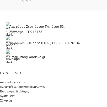
SENES
Λεωφόρος Στρατάρχου Παπάγου 53,
Ζωγράφου, ΤΚ 15773
Τηλέφωνο: 2107772014 & (0030) 6976676134
Email: info@koroleva.gr
ΠΑΡΑΓΓΕΛΊΕΣ
Αποστολή προϊότων
Πληρωμές & Ασφάλεια συναλλαγών
Επιστροφές & αλλαγές
Αγαπημένα
Σύγκριση