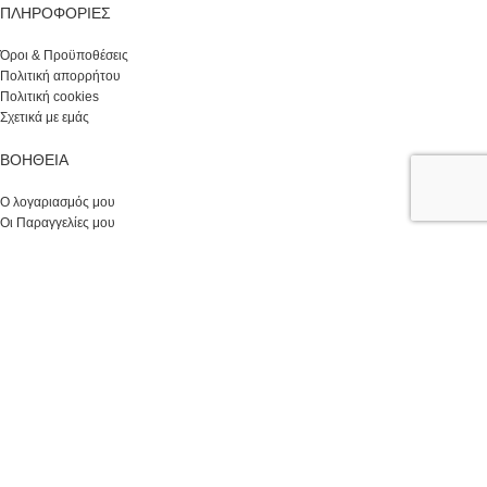
ΠΛΗΡΟΦΟΡΙΕΣ
Όροι & Προϋποθέσεις
Πολιτική απορρήτου
Πολιτική cookies
Σχετικά με εμάς
ΒΟΉΘΕΙΑ
Ο λογαριασμός μου
Οι Παραγγελίες μου
Οι Διευθύνσεις μου
Επικοινωνία
© 2024 koroleva.gr | ΑΡΕΤΗ ΕΛΕΥΘΕΡΑΚΗ | Γ.Ε.ΜΗ. 119737701000 | All rights
reserved | Developed by
WOW! Computers Supplies
Facebook
Instagram
Κατάστημα
Φίλτρα