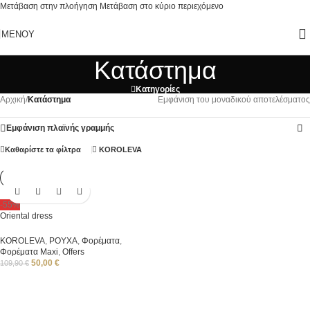
Μετάβαση στην πλοήγηση
Μετάβαση στο κύριο περιεχόμενο
ΜΕΝΟΎ
Κατάστημα
Κατηγορίες
Αρχική
/
Κατάστημα
Εμφάνιση του μοναδικού αποτελέσματος
Εμφάνιση πλαϊνής γραμμής
Καθαρίστε τα φίλτρα
KOROLEVA
-55%
Oriental dress
ΚΟROLEVA
,
ΡΟΥΧΑ
,
Φορέματα
,
Φορέματα Μaxi
,
Offers
50,00
€
109,90
€