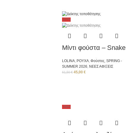
-27%
Μίντι φούστα – Snake
LOLINA
,
ΡΟΥΧΑ
,
Φούστες
,
SPRING -
SUMMER 2026
,
ΝΕΕΣ ΑΦΙΞΕΙΣ
45,00
€
61,50
€
-29%