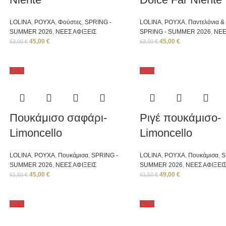
LOLINA
,
ΡΟΥΧΑ
,
Φούστες
,
SPRING -
LOLINA
,
ΡΟΥΧΑ
,
Παντελόνια &
SUMMER 2026
,
ΝΕΕΣ ΑΦΙΞΕΙΣ
SPRING - SUMMER 2026
,
ΝΕΕ
45,00
€
45,00
€
63,00
€
63,00
€
-27%
-20%
Πουκάμισο σαφάρι-
Ριγέ πουκάμισο-
Limoncello
Limoncello
LOLINA
,
ΡΟΥΧΑ
,
Πουκάμισα
,
SPRING -
LOLINA
,
ΡΟΥΧΑ
,
Πουκάμισα
,
S
SUMMER 2026
,
ΝΕΕΣ ΑΦΙΞΕΙΣ
SUMMER 2026
,
ΝΕΕΣ ΑΦΙΞΕΙ
45,00
€
49,00
€
61,50
€
61,50
€
-27%
-27%