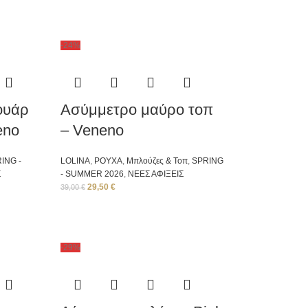
-24%
ουάρ
Ασύμμετρο μαύρο τοπ
eno
– Veneno
ING -
LOLINA
,
ΡΟΥΧΑ
,
Μπλούζες & Τοπ
,
SPRING
Σ
- SUMMER 2026
,
ΝΕΕΣ ΑΦΙΞΕΙΣ
29,50
€
39,00
€
-29%