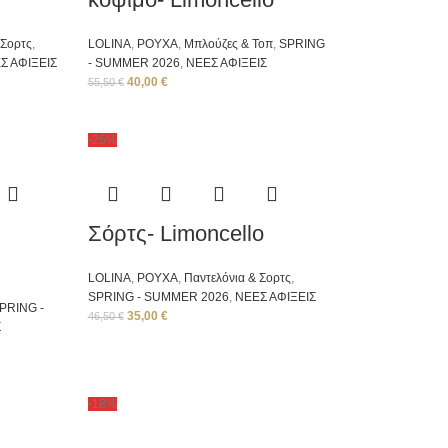
 Σορτς
,
LOLINA
,
ΡΟΥΧΑ
,
Μπλούζες & Τοπ
,
SPRING
Σ ΑΦΙΞΕΙΣ
- SUMMER 2026
,
ΝΕΕΣ ΑΦΙΞΕΙΣ
40,00
€
55,50
€
-25%
Σόρτς- Limoncello
LOLINA
,
ΡΟΥΧΑ
,
Παντελόνια & Σορτς
,
SPRING - SUMMER 2026
,
ΝΕΕΣ ΑΦΙΞΕΙΣ
PRING -
35,00
€
46,50
€
Σ
-18%