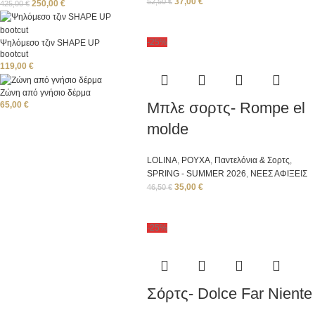
37,00
€
52,50
€
250,00
€
425,00
€
-25%
Ψηλόμεσο τζιν SHAPE UP
bootcut
119,00
€
Ζώνη από γνήσιο δέρμα
Μπλε σορτς- Rompe el
65,00
€
molde
LOLINA
,
ΡΟΥΧΑ
,
Παντελόνια & Σορτς
,
SPRING - SUMMER 2026
,
ΝΕΕΣ ΑΦΙΞΕΙΣ
35,00
€
46,50
€
-25%
Σόρτς- Dolce Far Niente