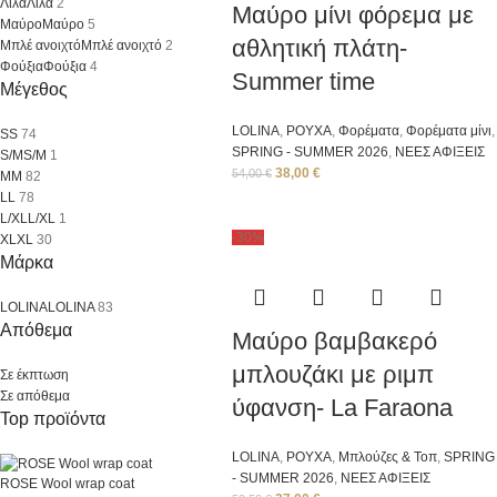
Λιλά
Λιλά
2
Μαύρο μίνι φόρεμα με
Μαύρο
Μαύρο
5
αθλητική πλάτη-
Μπλέ ανοιχτό
Μπλέ ανοιχτό
2
Φούξια
Φούξια
4
Summer time
Μέγεθος
LOLINA
,
ΡΟΥΧΑ
,
Φορέματα
,
Φορέματα μίνι
,
S
S
74
SPRING - SUMMER 2026
,
ΝΕΕΣ ΑΦΙΞΕΙΣ
S/M
S/M
1
38,00
€
54,00
€
M
M
82
L
L
78
L/XL
L/XL
1
-30%
XL
XL
30
Μάρκα
LOLINA
LOLINA
83
Απόθεμα
Μαύρο βαμβακερό
μπλουζάκι με ριμπ
Σε έκπτωση
Σε απόθεμα
ύφανση- La Faraona
Top προϊόντα
LOLINA
,
ΡΟΥΧΑ
,
Μπλούζες & Τοπ
,
SPRING
- SUMMER 2026
,
ΝΕΕΣ ΑΦΙΞΕΙΣ
ROSE Wool wrap coat