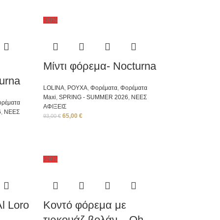
-30%
Μίντι φόρεμα- Nocturna
urna
LOLINA
,
ΡΟΥΧΑ
,
Φορέματα
,
Φορέματα
Μaxi
,
SPRING - SUMMER 2026
,
ΝΕΕΣ
ορέματα
ΑΦΙΞΕΙΣ
6
,
ΝΕΕΣ
65,00
€
93,00
€
-29%
l Loro
Κοντό φόρεμα με
τιρκουάζ βολάν – Oh