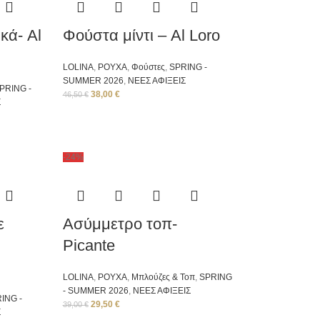
κά- Al
Φούστα μίντι – Al Loro
LOLINA
,
ΡΟΥΧΑ
,
Φούστες
,
SPRING -
SUMMER 2026
,
ΝΕΕΣ ΑΦΙΞΕΙΣ
PRING -
38,00
€
46,50
€
Σ
-24%
ε
Ασύμμετρο τοπ-
Picante
LOLINA
,
ΡΟΥΧΑ
,
Μπλούζες & Τοπ
,
SPRING
- SUMMER 2026
,
ΝΕΕΣ ΑΦΙΞΕΙΣ
ING -
29,50
€
39,00
€
Σ