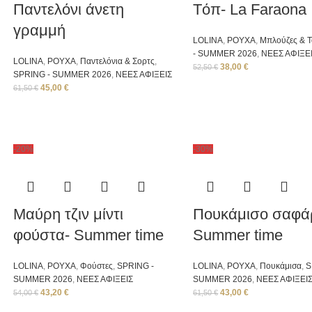
Παντελόνι άνετη
Tόπ- La Faraona
γραμμή
LOLINA
,
ΡΟΥΧΑ
,
Μπλούζες & 
- SUMMER 2026
,
ΝΕΕΣ ΑΦΙΞΕ
LOLINA
,
ΡΟΥΧΑ
,
Παντελόνια & Σορτς
,
38,00
€
52,50
€
SPRING - SUMMER 2026
,
ΝΕΕΣ ΑΦΙΞΕΙΣ
45,00
€
61,50
€
-20%
-30%
Μαύρη τζιν μίντι
Πουκάμισο σαφάρ
φούστα- Summer time
Summer time
LOLINA
,
ΡΟΥΧΑ
,
Φούστες
,
SPRING -
LOLINA
,
ΡΟΥΧΑ
,
Πουκάμισα
,
S
SUMMER 2026
,
ΝΕΕΣ ΑΦΙΞΕΙΣ
SUMMER 2026
,
ΝΕΕΣ ΑΦΙΞΕΙ
43,20
€
43,00
€
54,00
€
61,50
€