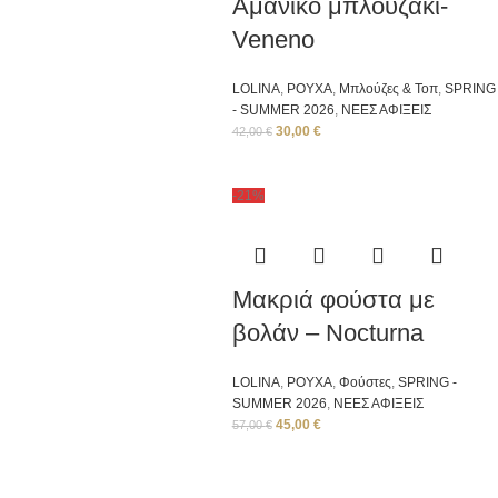
Aμάνικο μπλουζάκι-
Veneno
LOLINA
,
ΡΟΥΧΑ
,
Μπλούζες & Τοπ
,
SPRING
- SUMMER 2026
,
ΝΕΕΣ ΑΦΙΞΕΙΣ
30,00
€
42,00
€
-21%
Μακριά φούστα με
βολάν – Nocturna
LOLINA
,
ΡΟΥΧΑ
,
Φούστες
,
SPRING -
SUMMER 2026
,
ΝΕΕΣ ΑΦΙΞΕΙΣ
45,00
€
57,00
€