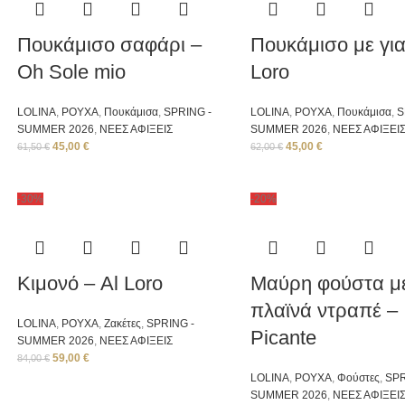
Πουκάμισο σαφάρι –
Πουκάμισο με για
Oh Sole mio
Loro
LOLINA
,
ΡΟΥΧΑ
,
Πουκάμισα
,
SPRING -
LOLINA
,
ΡΟΥΧΑ
,
Πουκάμισα
,
S
SUMMER 2026
,
ΝΕΕΣ ΑΦΙΞΕΙΣ
SUMMER 2026
,
ΝΕΕΣ ΑΦΙΞΕΙ
45,00
€
45,00
€
61,50
€
62,00
€
-30%
-20%
Κιμονό – Al Loro
Μαύρη φούστα μ
πλαϊνά ντραπέ –
LOLINA
,
ΡΟΥΧΑ
,
Ζακέτες
,
SPRING -
Picante
SUMMER 2026
,
ΝΕΕΣ ΑΦΙΞΕΙΣ
59,00
€
84,00
€
LOLINA
,
ΡΟΥΧΑ
,
Φούστες
,
SPR
SUMMER 2026
,
ΝΕΕΣ ΑΦΙΞΕΙ