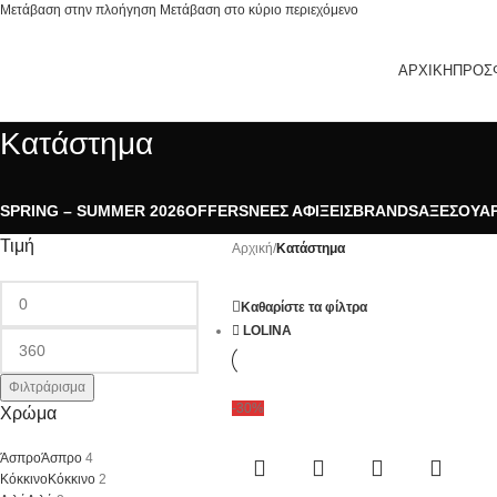
Μετάβαση στην πλοήγηση
Μετάβαση στο κύριο περιεχόμενο
ΑΡΧΙΚΉ
ΠΡΟΣ
Κατάστημα
SPRING – SUMMER 2026
OFFERS
ΝΕΕΣ ΑΦΙΞΕΙΣ
BRANDS
ΑΞΕΣΟΥΑ
Τιμή
Αρχική
/
Κατάστημα
Καθαρίστε τα φίλτρα
LOLINA
Φιλτράρισμα
-30%
Χρώμα
Άσπρο
Άσπρο
4
Κόκκινο
Κόκκινο
2