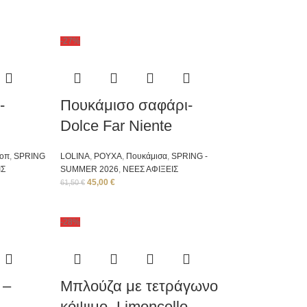
-27%
-
Πουκάμισο σαφάρι-
Dolce Far Niente
Τοπ
,
SPRING
LOLINA
,
ΡΟΥΧΑ
,
Πουκάμισα
,
SPRING -
ΙΣ
SUMMER 2026
,
ΝΕΕΣ ΑΦΙΞΕΙΣ
45,00
€
61,50
€
-28%
 –
Μπλούζα με τετράγωνο
κόψιμο- Limoncello