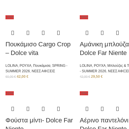
-30%
-30%
Πουκάμισο Cargo Crop
Aμάνικη μπλούζα
– Dolce vita
Dolce Far Niente
LOLINA
,
ΡΟΥΧΑ
,
Πουκάμισα
,
SPRING -
LOLINA
,
ΡΟΥΧΑ
,
Μπλούζες & 
SUMMER 2026
,
ΝΕΕΣ ΑΦΙΞΕΙΣ
- SUMMER 2026
,
ΝΕΕΣ ΑΦΙΞΕ
42,00
€
29,50
€
60,00
€
42,00
€
-29%
-29%
Φούστα μίντι- Dolce Far
Αέρινο παντελόνι
Niente
Dolce Far Niente