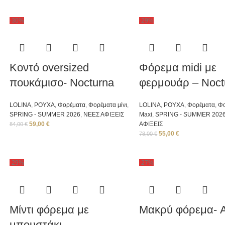
-30%
-29%
Κοντό oversized
Φόρεμα midi με
πουκάμισο- Nocturna
φερμουάρ – Noct
LOLINA
,
ΡΟΥΧΑ
,
Φορέματα
,
Φορέματα μίνι
,
LOLINA
,
ΡΟΥΧΑ
,
Φορέματα
,
Φ
SPRING - SUMMER 2026
,
ΝΕΕΣ ΑΦΙΞΕΙΣ
Μaxi
,
SPRING - SUMMER 202
59,00
€
ΑΦΙΞΕΙΣ
84,00
€
55,00
€
78,00
€
-29%
-27%
Μίντι φόρεμα με
Μακρύ φόρεμα- A
μπουστάκι