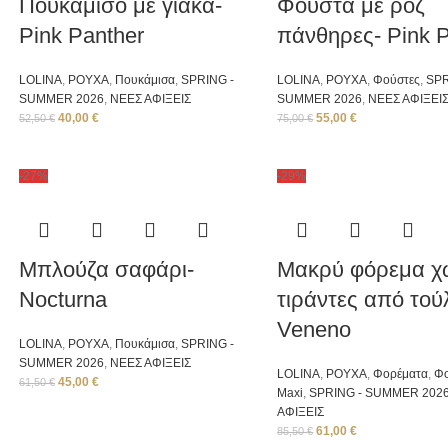
Πουκάμισο με γιακά-
Φούστα με ροζ
Pink Panther
πάνθηρες- Pink 
LOLINA
,
ΡΟΥΧΑ
,
Πουκάμισα
,
SPRING -
LOLINA
,
ΡΟΥΧΑ
,
Φούστες
,
SPR
SUMMER 2026
,
ΝΕΕΣ ΑΦΙΞΕΙΣ
SUMMER 2026
,
ΝΕΕΣ ΑΦΙΞΕΙ
40,00
€
55,00
€
52,50
€
75,00
€
-27%
-29%
Μπλούζα σαφάρι-
Μακρύ φόρεμα χ
Nocturna
τιράντες από τούλ
Veneno
LOLINA
,
ΡΟΥΧΑ
,
Πουκάμισα
,
SPRING -
SUMMER 2026
,
ΝΕΕΣ ΑΦΙΞΕΙΣ
LOLINA
,
ΡΟΥΧΑ
,
Φορέματα
,
Φ
45,00
€
61,50
€
Μaxi
,
SPRING - SUMMER 202
ΑΦΙΞΕΙΣ
61,00
€
85,50
€