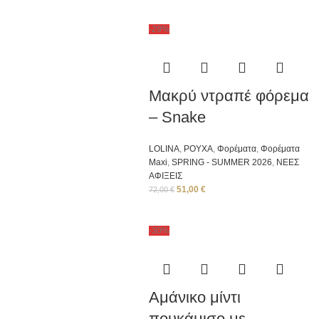
-29%
Μακρύ ντραπέ φόρεμα
– Snake
LOLINA
,
ΡΟΥΧΑ
,
Φορέματα
,
Φορέματα
Μaxi
,
SPRING - SUMMER 2026
,
ΝΕΕΣ
ΑΦΙΞΕΙΣ
51,00
€
72,00
€
-30%
Aμάνικο μίντι
πουκάμισο με