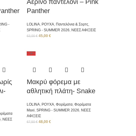
Aέρινο παντελόνι – Pink
Panther
Panther
ING -
LOLINA
,
ΡΟΥΧΑ
,
Παντελόνια & Σορτς
,
Σ
SPRING - SUMMER 2026
,
ΝΕΕΣ ΑΦΙΞΕΙΣ
45,00
€
63,00
€
-29%
ωρίς
Μακρύ φόρεμα με
ι-
αθλητική πλάτη- Snake
LOLINA
,
ΡΟΥΧΑ
,
Φορέματα
,
Φορέματα
Μaxi
,
SPRING - SUMMER 2026
,
ΝΕΕΣ
ορέματα
ΑΦΙΞΕΙΣ
6
,
ΝΕΕΣ
48,00
€
67,50
€