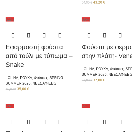
43,20
€
54,00
€
-22%
-35%
Eφαρμοστή φούστα
Φούστα με φερμ
από τούλι με τύπωμα –
στην πλάτη- Ven
Snake
LOLINA
,
ΡΟΥΧΑ
,
Φούστες
,
SPR
SUMMER 2026
,
ΝΕΕΣ ΑΦΙΞΕΙ
LOLINA
,
ΡΟΥΧΑ
,
Φούστες
,
SPRING -
37,00
€
57,00
€
SUMMER 2026
,
ΝΕΕΣ ΑΦΙΞΕΙΣ
35,00
€
45,00
€
-24%
-27%