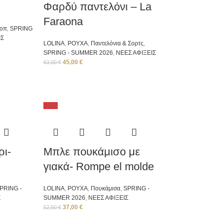
Φαρδύ παντελόνι – La
Faraona
Τοπ
,
SPRING
ΙΣ
LOLINA
,
ΡΟΥΧΑ
,
Παντελόνια & Σορτς
,
SPRING - SUMMER 2026
,
ΝΕΕΣ ΑΦΙΞΕΙΣ
45,00
€
63,00
€
-30%
ι-
Μπλε πουκάμισο με
γιακά- Rompe el molde
PRING -
LOLINA
,
ΡΟΥΧΑ
,
Πουκάμισα
,
SPRING -
Σ
SUMMER 2026
,
ΝΕΕΣ ΑΦΙΞΕΙΣ
37,00
€
52,50
€