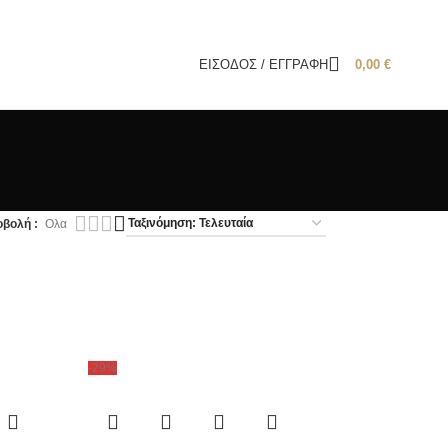
ΕΊΣΟΔΟΣ / ΕΓΓΡΑΦΉ
0,00
€
οβολή
Ολα
-29%