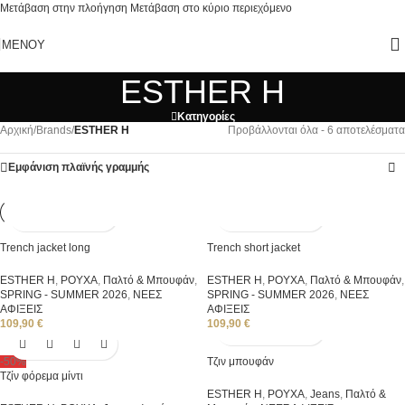
Μετάβαση στην πλοήγηση
Μετάβαση στο κύριο περιεχόμενο
ΜΕΝΟΎ
ESTHER H
Κατηγορίες
Αρχική
/
Brands
/
ESTHER H
Προβάλλονται όλα - 6 αποτελέσματα
Εμφάνιση πλαϊνής γραμμής
Trench jacket long
Trench short jacket
ESTHER H
,
ΡΟΥΧΑ
,
Παλτό & Μπουφάν
,
ESTHER H
,
ΡΟΥΧΑ
,
Παλτό & Μπουφάν
,
SPRING - SUMMER 2026
,
ΝΕΕΣ
SPRING - SUMMER 2026
,
ΝΕΕΣ
ΑΦΙΞΕΙΣ
ΑΦΙΞΕΙΣ
109,90
€
109,90
€
-50%
Tζιν μπουφάν
Τζίν φόρεμα μίντι
ESTHER H
,
ΡΟΥΧΑ
,
Jeans
,
Παλτό &