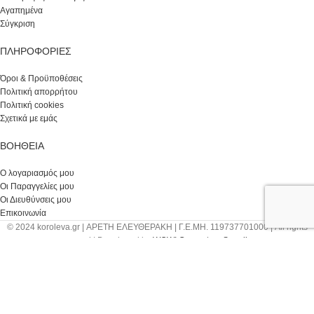
Αγαπημένα
Σύγκριση
ΠΛΗΡΟΦΟΡΙΕΣ
Όροι & Προϋποθέσεις
Πολιτική απορρήτου
Πολιτική cookies
Σχετικά με εμάς
ΒΟΉΘΕΙΑ
Ο λογαριασμός μου
Οι Παραγγελίες μου
Οι Διευθύνσεις μου
Επικοινωνία
© 2024 koroleva.gr | ΑΡΕΤΗ ΕΛΕΥΘΕΡΑΚΗ | Γ.Ε.ΜΗ. 119737701000 | All rights
reserved | Developed by
WOW! Computers Supplies
Facebook
Instagram
Κατάστημα