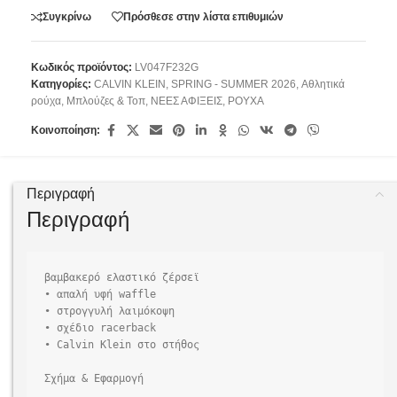
Συγκρίνω
Πρόσθεσε στην λίστα επιθυμιών
Κωδικός προϊόντος:
LV047F232G
Κατηγορίες:
CALVIN KLEIN
,
SPRING - SUMMER 2026
,
Αθλητικά
ρούχα
,
Μπλούζες & Τοπ
,
ΝΕΕΣ ΑΦΙΞΕΙΣ
,
ΡΟΥΧΑ
Κοινοποίηση:
Περιγραφή
Περιγραφή
βαμβακερό ελαστικό ζέρσεϊ

• απαλή υφή waffle

• στρογγυλή λαιμόκοψη

• σχέδιο racerback

• Calvin Klein στο στήθος

Σχήμα & Εφαρμογή
