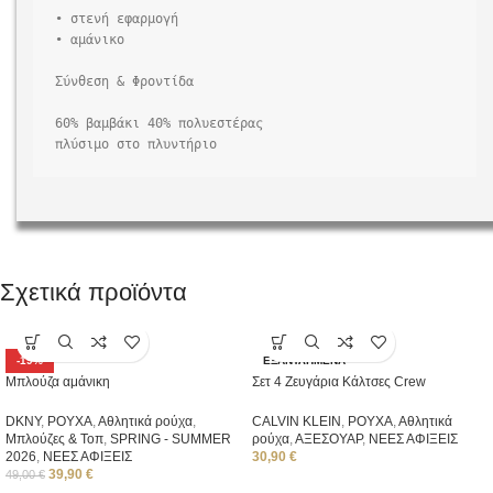
• στενή εφαρμογή

• αμάνικο

Σύνθεση & Φροντίδα

60% βαμβάκι 40% πολυεστέρας

πλύσιμο στο πλυντήριο
Σχετικά προϊόντα
-19%
ΕΞΑΝΤΛΗΜΈΝΑ
Μπλούζα αμάνικη
Σετ 4 Ζευγάρια Κάλτσες Crew
DKNY
,
ΡΟΥΧΑ
,
Αθλητικά ρούχα
,
CALVIN KLEIN
,
ΡΟΥΧΑ
,
Αθλητικά
Μπλούζες & Τοπ
,
SPRING - SUMMER
ρούχα
,
ΑΞΕΣΟΥΑΡ
,
ΝΕΕΣ ΑΦΙΞΕΙΣ
2026
,
ΝΕΕΣ ΑΦΙΞΕΙΣ
30,90
€
39,90
€
49,00
€