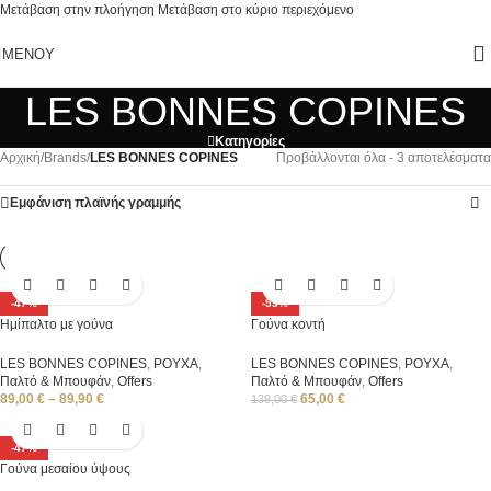
Μετάβαση στην πλοήγηση
Μετάβαση στο κύριο περιεχόμενο
ΜΕΝΟΎ
LES BONNES COPINES
Κατηγορίες
Αρχική
/
Brands
/
LES BONNES COPINES
Προβάλλονται όλα - 3 αποτελέσματα
Εμφάνιση πλαϊνής γραμμής
-47%
-53%
Ημίπαλτο με γούνα
Γούνα κοντή
LES BONNES COPINES
,
ΡΟΥΧΑ
,
LES BONNES COPINES
,
ΡΟΥΧΑ
,
Παλτό & Μπουφάν
,
Offers
Παλτό & Μπουφάν
,
Offers
89,00
€
–
89,90
€
65,00
€
139,00
€
-47%
Γούνα μεσαίου ύψους