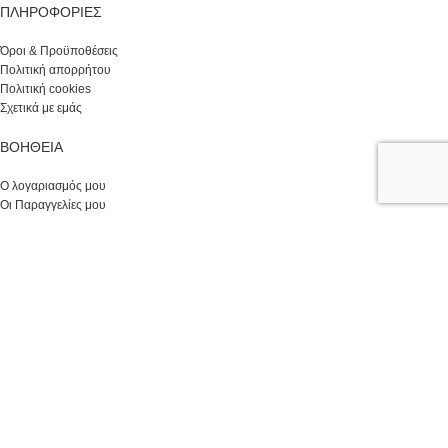
ΠΛΗΡΟΦΟΡΙΕΣ
Όροι & Προϋποθέσεις
Πολιτική απορρήτου
Πολιτική cookies
Σχετικά με εμάς
ΒΟΉΘΕΙΑ
Ο λογαριασμός μου
Οι Παραγγελίες μου
Οι Διευθύνσεις μου
Επικοινωνία
© 2024 koroleva.gr | ΑΡΕΤΗ ΕΛΕΥΘΕΡΑΚΗ | Γ.Ε.ΜΗ. 119737701000 | All rights
reserved | Developed by
WOW! Computers Supplies
Facebook
Instagram
Κατάστημα
Φίλτρα
Αναζήτηση