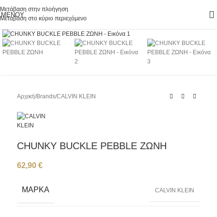
Μετάβαση στην πλοήγηση
ΜΕΝΟΎ
Μετάβαση στο κύριο περιεχόμενο
Κάντε κλικ για μεγέθυνση
Αρχική
/
Brands
/
CALVIN KLEIN
CHUNKY BUCKLE PEBBLE ΖΩΝΗ
62,90
€
ΜΆΡΚΑ
CALVIN KLEIN