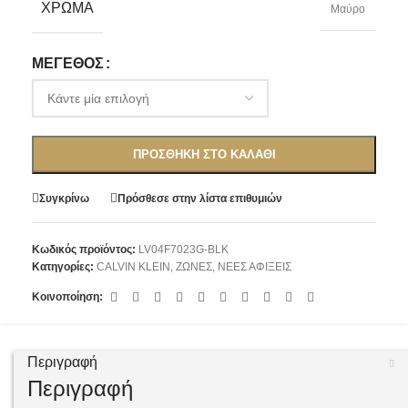
ΧΡΏΜΑ
Μαύρο
ΜΈΓΕΘΟΣ
ΠΡΟΣΘΉΚΗ ΣΤΟ ΚΑΛΆΘΙ
Συγκρίνω
Πρόσθεσε στην λίστα επιθυμιών
Κωδικός προϊόντος:
LV04F7023G-BLK
Κατηγορίες:
CALVIN KLEIN
,
ΖΩΝΕΣ
,
ΝΕΕΣ ΑΦΙΞΕΙΣ
Κοινοποίηση:
Περιγραφή
Περιγραφή