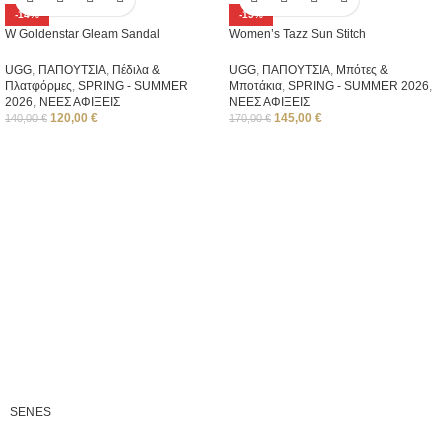
-14%
-15%
W Goldenstar Gleam Sandal
Women’s Tazz Sun Stitch
UGG
,
ΠΑΠΟΥΤΣΙΑ
,
Πέδιλα &
UGG
,
ΠΑΠΟΥΤΣΙΑ
,
Μπότες &
Πλατφόρμες
,
SPRING - SUMMER
Μποτάκια
,
SPRING - SUMMER 2026
,
2026
,
ΝΕΕΣ ΑΦΙΞΕΙΣ
ΝΕΕΣ ΑΦΙΞΕΙΣ
120,00
€
145,00
€
140,00
€
170,00
€
SENES