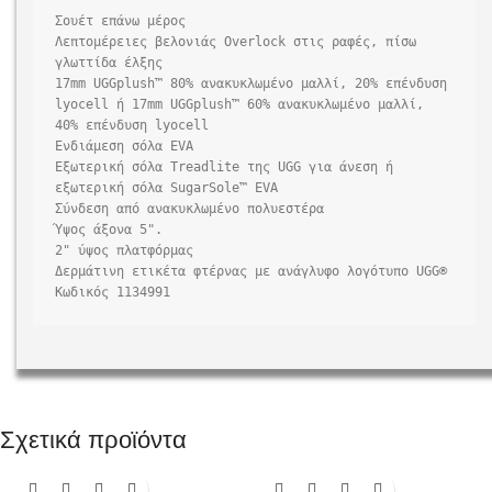
Σουέτ επάνω μέρος

Λεπτομέρειες βελονιάς Overlock στις ραφές, πίσω 
γλωττίδα έλξης

17mm UGGplush™ 80% ανακυκλωμένο μαλλί, 20% επένδυση 
lyocell ή 17mm UGGplush™ 60% ανακυκλωμένο μαλλί, 
40% επένδυση lyocell

Ενδιάμεση σόλα EVA

Εξωτερική σόλα Treadlite της UGG για άνεση ή 
εξωτερική σόλα SugarSole™ EVA

Σύνδεση από ανακυκλωμένο πολυεστέρα

Ύψος άξονα 5".

2" ύψος πλατφόρμας

Δερμάτινη ετικέτα φτέρνας με ανάγλυφο λογότυπο UGG®

Κωδικός 1134991
Σχετικά προϊόντα