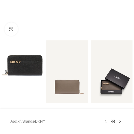
Κάντε κλικ για μεγέθυνση
Αρχική
/
Brands
/
DKNY