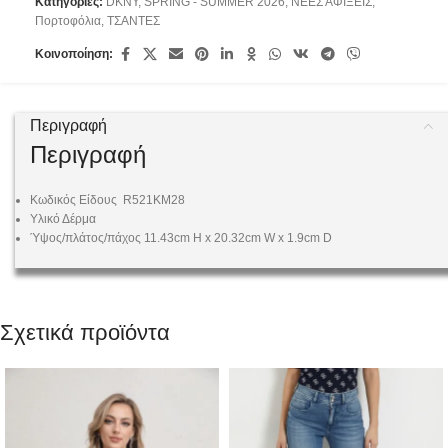
Κατηγορίες:
DKNY
,
SPRING - SUMMER 2026
,
ΝΕΕΣ ΑΦΙΞΕΙΣ
,
Πορτοφόλια
,
ΤΣΑΝΤΕΣ
Κοινοποίηση:
Περιγραφή
Περιγραφή
Κωδικός Είδους
R521KM28
Υλικό
Δέρμα
Ύψος/πλάτος/πάχος
11.43cm H x 20.32cm W x 1.9cm D
Σχετικά προϊόντα