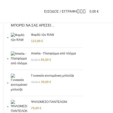
ΕΊΣΟΔΟΣ / ΕΓΓΡΑΦΉ
0,00
€
ΜΠΟΡΕΊ ΝΑ ΣΑΣ ΑΡΈΣΕΙ…
Φαρδύ τζιν RAW
123,90
€
Amelia - Πλατφόρμα από πλέγμα
65,00
€
92,90
€
Γυναικεία κοντομάνικη μπλούζα
39,90
€
49,00
€
ΨΗΛΟΜΕΣΟ ΠΑΝΤΕΛΟΝΙ
79,00
€