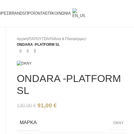
ΟΡΈΣ
BRANDS
ΠΡΟΪΌΝΤΑ
ΕΠΙΚΟΙΝΩΝΊΑ
Αρχική
/
ΠΑΠΟΥΤΣΙΑ
/
Πέδιλα & Πλατφόρμες
/
ONDARA -PLATFORM SL
ONDARA -PLATFORM
SL
91,00
€
130,00
€
ΜΆΡΚΑ
DKNY