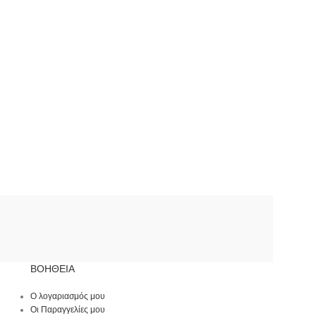
Παντελόνι τύπου pencil
ΑΤΤΕΝΤΙF
,
ΡΟΥΧΑ
,
Παντελόνια &
Σορτς
,
Σακάκια & Κουστούμια
,
ΝΕΕ
ΑΦΙΞΕΙΣ
79,00
€
–
79,90
€
ΒΟΉΘΕΙΑ
Ο λογαριασμός μου
Οι Παραγγελίες μου