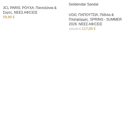
Goldenstar Sandal
JCL PARIS
,
ΡΟΥΧΑ
,
Παντελόνια &
Σορτς
,
ΝΕΕΣ ΑΦΙΞΕΙΣ
UGG
,
ΠΑΠΟΥΤΣΙΑ
,
Πέδιλα &
59,90
€
Πλατφόρμες
,
SPRING - SUMMER
2026
,
ΝΕΕΣ ΑΦΙΞΕΙΣ
117,00
€
130,00
€