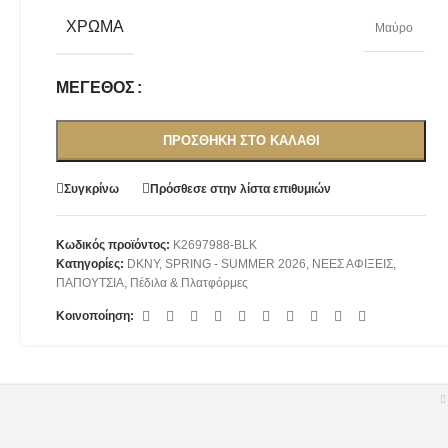
ΧΡΏΜΑ
Μαύρο
ΜΈΓΕΘΟΣ
ΠΡΟΣΘΉΚΗ ΣΤΟ ΚΑΛΆΘΙ
Συγκρίνω
Πρόσθεσε στην λίστα επιθυμιών
Κωδικός προϊόντος:
K2697988-BLK
Κατηγορίες:
DKNY
,
SPRING - SUMMER 2026
,
ΝΕΕΣ ΑΦΙΞΕΙΣ
,
ΠΑΠΟΥΤΣΙΑ
,
Πέδιλα & Πλατφόρμες
Κοινοποίηση: