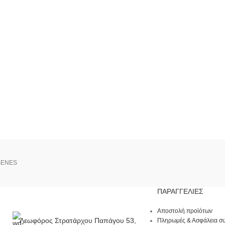
SENES
ΠΑΡΑΓΓΕΛΊΕΣ
Αποστολή προϊότων
Λεωφόρος Στρατάρχου Παπάγου 53,
Πληρωμές & Ασφάλεια σ