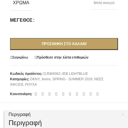
ΧΡΏΜΑ
Μπλέ ανοιχτό
ΜΈΓΕΘΟΣ
ΠΡΟΣΘΉΚΗ ΣΤΟ ΚΑΛΆΘΙ
Συγκρίνω
Πρόσθεσε στην λίστα επιθυμιών
Κωδικός προϊόντος:
DJ5M4062-JEB LIGHTBLUE
Κατηγορίες:
DKNY
,
Jeans
,
SPRING - SUMMER 2026
,
ΝΕΕΣ
ΑΦΙΞΕΙΣ
,
ΡΟΥΧΑ
Κοινοποίηση:
Περιγραφή
Περιγραφή