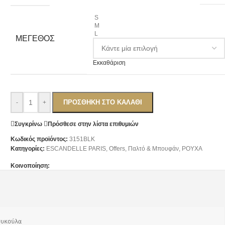
S
M
L
ΜΈΓΕΘΟΣ
Εκκαθάριση
ΠΡΟΣΘΉΚΗ ΣΤΟ ΚΑΛΆΘΙ
-
+
Συγκρίνω
Πρόσθεσε στην λίστα επιθυμιών
Κωδικός προϊόντος:
3151BLK
Κατηγορίες:
ESCANDELLE PARIS
,
Offers
,
Παλτό & Μπουφάν
,
ΡΟΥΧΑ
Κοινοποίηση:
υκούλα 
