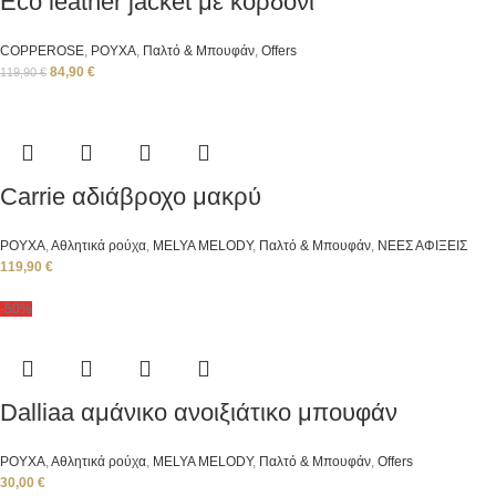
Eco leather jacket με κορδόνι
COPPEROSE
,
ΡΟΥΧΑ
,
Παλτό & Μπουφάν
,
Offers
84,90
€
119,90
€
Carrie αδιάβροχο μακρύ
ΡΟΥΧΑ
,
Αθλητικά ρούχα
,
ΜΕLYA MELODY
,
Παλτό & Μπουφάν
,
ΝΕΕΣ ΑΦΙΞΕΙΣ
119,90
€
-50%
Dalliaa αμάνικο ανοιξιάτικο μπουφάν
ΡΟΥΧΑ
,
Αθλητικά ρούχα
,
ΜΕLYA MELODY
,
Παλτό & Μπουφάν
,
Offers
30,00
€