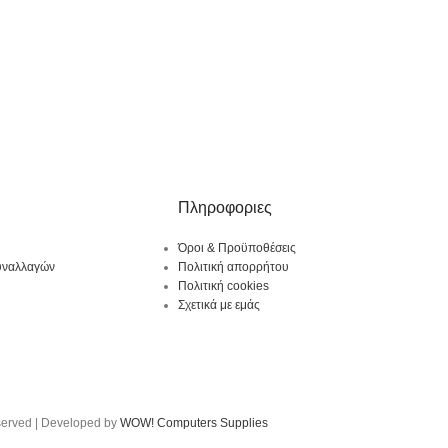
Πληροφοριες
Όροι & Προϋποθέσεις
υναλλαγών
Πολιτική απορρήτου
Πολιτική cookies
Σχετικά με εμάς
served | Developed by
WOW! Computers Supplies