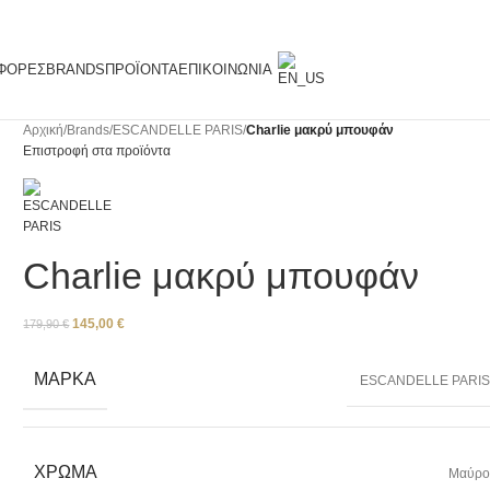
ΦΟΡΈΣ
BRANDS
ΠΡΟΪΌΝΤΑ
ΕΠΙΚΟΙΝΩΝΊΑ
Αρχική
/
Brands
/
ESCANDELLE PARIS
/
Charlie μακρύ μπουφάν
Επιστροφή στα προϊόντα
Charlie μακρύ μπουφάν
145,00
€
179,90
€
ΜΆΡΚΑ
ESCANDELLE PARI
ΧΡΏΜΑ
Μαύρ