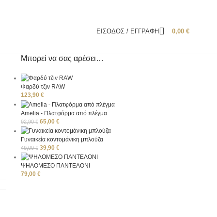
ΕΊΣΟΔΟΣ / ΕΓΓΡΑΦΉ
0,00
€
Μπορεί να σας αρέσει…
Φαρδύ τζιν RAW
123,90
€
Amelia - Πλατφόρμα από πλέγμα
65,00
€
92,90
€
Γυναικεία κοντομάνικη μπλούζα
39,90
€
49,00
€
ΨΗΛΟΜΕΣΟ ΠΑΝΤΕΛΟΝΙ
S
79,00
€
ο