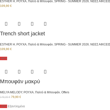
ESTHER H
,
ΡΟΥΧΑ
,
Παλτό & Μπουφάν
,
SPRING - SUMMER 2026
,
ΝΕΕΣ ΑΦΙΞΕΙ
109,90
€
Trench short jacket
ESTHER H
,
ΡΟΥΧΑ
,
Παλτό & Μπουφάν
,
SPRING - SUMMER 2026
,
ΝΕΕΣ ΑΦΙΞΕΙ
109,90
€
-46%
Μπουφάν μακρύ
ΜΕLYA MELODY
,
ΡΟΥΧΑ
,
Παλτό & Μπουφάν
,
Offers
79,90
€
149,00
€
-20%
Εξαντλημένα