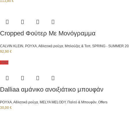
113,90
€
Cropped Φούτερ Με Μονόγραμμα
CALVIN KLEIN
,
ΡΟΥΧΑ
,
Αθλητικά ρούχα
,
Μπλούζες & Τοπ
,
SPRING - SUMMER 20
92,90
€
-50%
Dalliaa αμάνικο ανοιξιάτικο μπουφάν
ΡΟΥΧΑ
,
Αθλητικά ρούχα
,
ΜΕLYA MELODY
,
Παλτό & Μπουφάν
,
Offers
30,00
€