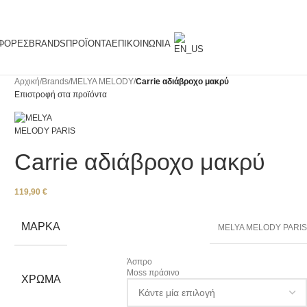
ΦΟΡΈΣ
BRANDS
ΠΡΟΪΌΝΤΑ
ΕΠΙΚΟΙΝΩΝΊΑ
Αρχική
/
Brands
/
ΜΕLYA MELODY
/
Carrie αδιάβροχο μακρύ
Επιστροφή στα προϊόντα
Carrie αδιάβροχο μακρύ
119,90
€
ΜΆΡΚΑ
MELYA MELODY PARI
Άσπρο
Moss πράσινο
ΧΡΏΜΑ