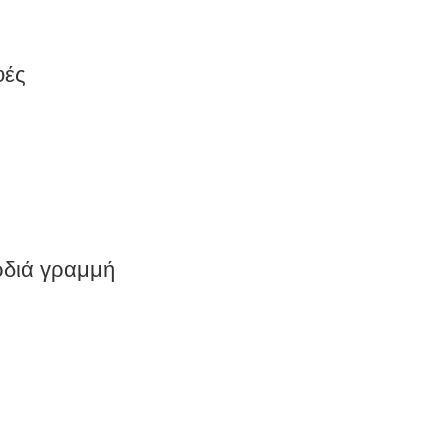
φές
ρδιά γραμμή