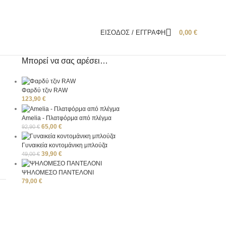
ΕΊΣΟΔΟΣ / ΕΓΓΡΑΦΉ
0,00
€
Μπορεί να σας αρέσει…
Φαρδύ τζιν RAW
123,90
€
Amelia - Πλατφόρμα από πλέγμα
65,00
€
92,90
€
Γυναικεία κοντομάνικη μπλούζα
39,90
€
49,00
€
S
ΨΗΛΟΜΕΣΟ ΠΑΝΤΕΛΟΝΙ
79,00
€