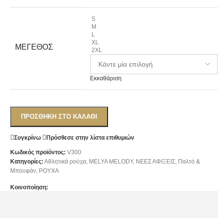
S
M
L
XL
ΜΈΓΕΘΟΣ
2XL
Εκκαθάριση
ΠΡΟΣΘΉΚΗ ΣΤΟ ΚΑΛΆΘΙ
Συγκρίνω
Πρόσθεσε στην λίστα επιθυμιών
Κωδικός προϊόντος:
V300
Κατηγορίες:
Αθλητικά ρούχα
,
ΜΕLYA MELODY
,
ΝΕΕΣ ΑΦΙΞΕΙΣ
,
Παλτό &
Μπουφάν
,
ΡΟΥΧΑ
Κοινοποίηση: