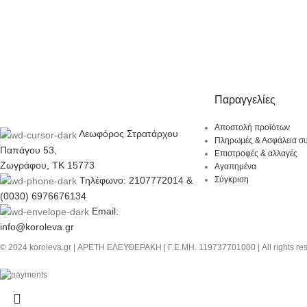
Παραγγελίες
Αποστολή προϊότων
Λεωφόρος Στρατάρχου
Πληρωμές & Ασφάλεια σ
Παπάγου 53,
Επιστροφές & αλλαγές
Ζωγράφου, ΤΚ 15773
Αγαπημένα
Τηλέφωνο: 2107772014 &
Σύγκριση
(0030) 6976676134
Email:
info@koroleva.gr
© 2024 koroleva.gr | ΑΡΕΤΗ ΕΛΕΥΘΕΡΑΚΗ | Γ.Ε.ΜΗ. 119737701000 | All rights re