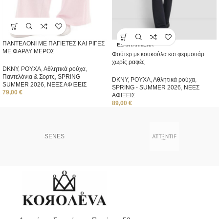
ΠΑΝΤΕΛΟΝΙ ΜΕ ΠΑΓΙΕΤΕΣ ΚΑΙ ΡΙΓΕΣ
ΕΞΑΝΤΛΗΜΈΝΑ
ΜΕ ΦΑΡΔΥ ΜΕΡΟΣ
Φούτερ με κουκούλα και φερμουάρ
χωρίς ραφές
DKNY
,
ΡΟΥΧΑ
,
Αθλητικά ρούχα
,
Παντελόνια & Σορτς
,
SPRING -
DKNY
,
ΡΟΥΧΑ
,
Αθλητικά ρούχα
,
SUMMER 2026
,
ΝΕΕΣ ΑΦΙΞΕΙΣ
SPRING - SUMMER 2026
,
ΝΕΕΣ
79,00
€
ΑΦΙΞΕΙΣ
89,00
€
SENES