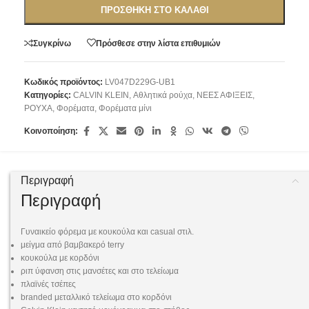
ΠΡΟΣΘΉΚΗ ΣΤΟ ΚΑΛΆΘΙ
Συγκρίνω
Πρόσθεσε στην λίστα επιθυμιών
Κωδικός προϊόντος:
LV047D229G-UB1
Κατηγορίες:
CALVIN KLEIN
,
Αθλητικά ρούχα
,
ΝΕΕΣ ΑΦΙΞΕΙΣ
,
ΡΟΥΧΑ
,
Φορέματα
,
Φορέματα μίνι
Κοινοποίηση:
Περιγραφή
Περιγραφή
Γυναικείο φόρεμα με κουκούλα και casual στιλ.
μείγμα από βαμβακερό terry
κουκούλα με κορδόνι
ριπ ύφανση στις μανσέτες και στο τελείωμα
πλαϊνές τσέπες
branded μεταλλικό τελείωμα στο κορδόνι