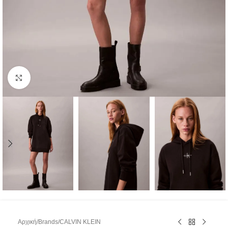
Κάντε κλικ για μεγέθυνση
Αρχική
/
Brands
/
CALVIN KLEIN