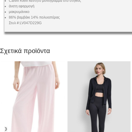
Calvin Klein κεντητό μονόγραμμα στο στήθος
άνετη εφαρμογή
μακρυμάνικο
86% βαμβάκι 14% πολυεστέρας
Στυλ #:LV047D229G
Σχετικά προϊόντα