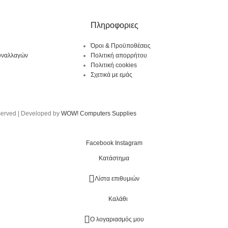
Πληροφοριες
Όροι & Προϋποθέσεις
υναλλαγών
Πολιτική απορρήτου
Πολιτική cookies
Σχετικά με εμάς
served | Developed by
WOW! Computers Supplies
Facebook
Instagram
Κατάστημα
Λίστα επιθυμιών
Καλάθι
Ο λογαριασμός μου