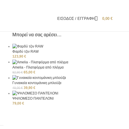
ΕΊΣΟΔΟΣ / ΕΓΓΡΑΦΉ
0,00
€
Μπορεί να σας αρέσει…
Φαρδύ τζιν RAW
123,90
€
Amelia - Πλατφόρμα από πλέγμα
65,00
€
92,90
€
Γυναικεία κοντομάνικη μπλούζα
39,90
€
49,00
€
ΨΗΛΟΜΕΣΟ ΠΑΝΤΕΛΟΝΙ
79,00
€
A