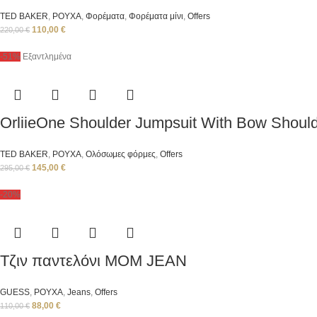
TED BAKER
,
ΡΟΥΧΑ
,
Φορέματα
,
Φορέματα μίνι
,
Offers
110,00
€
220,00
€
-51%
Εξαντλημένα
OrliieOne Shoulder Jumpsuit With Bow Shoul
TED BAKER
,
ΡΟΥΧΑ
,
Ολόσωμες φόρμες
,
Offers
145,00
€
295,00
€
-20%
Tζιν παντελόνι MOM JEAN
GUESS
,
ΡΟΥΧΑ
,
Jeans
,
Offers
88,00
€
110,00
€