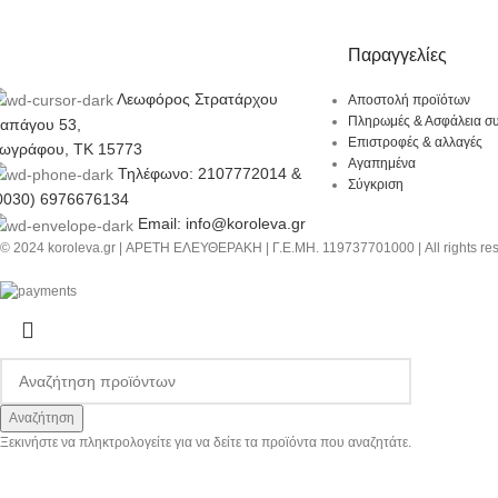
Παραγγελίες
Λεωφόρος Στρατάρχου
Αποστολή προϊότων
Πληρωμές & Ασφάλεια σ
απάγου 53,
Επιστροφές & αλλαγές
ωγράφου, ΤΚ 15773
Αγαπημένα
Τηλέφωνο: 2107772014 &
Σύγκριση
0030) 6976676134
Email: info@koroleva.gr
© 2024 koroleva.gr | ΑΡΕΤΗ ΕΛΕΥΘΕΡΑΚΗ | Γ.Ε.ΜΗ. 119737701000 | All rights re
Αναζήτηση
Ξεκινήστε να πληκτρολογείτε για να δείτε τα προϊόντα που αναζητάτε.