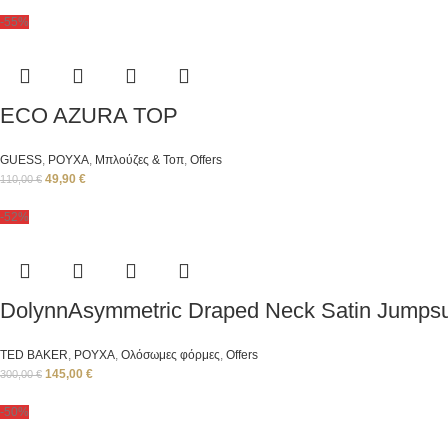
-55%
ECO AZURA TOP
GUESS
,
ΡΟΥΧΑ
,
Μπλούζες & Τοπ
,
Offers
49,90
€
110,00
€
-52%
DolynnAsymmetric Draped Neck Satin Jumpsu
TED BAKER
,
ΡΟΥΧΑ
,
Ολόσωμες φόρμες
,
Offers
145,00
€
300,00
€
-50%