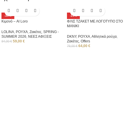
-30%
-19%
Κιμονό – Al Loro
ΦΛΙΣ ΤΖΑΚΕΤ ΜΕ ΛΟΓΟΤΥΠΟ ΣΤΟ
ΜΑΝΙΚΙ
LOLINA
,
ΡΟΥΧΑ
,
Ζακέτες
,
SPRING -
SUMMER 2026
,
ΝΕΕΣ ΑΦΙΞΕΙΣ
DKNY
,
ΡΟΥΧΑ
,
Αθλητικά ρούχα
,
59,00
€
Ζακέτες
,
Offers
84,00
€
64,00
€
79,00
€