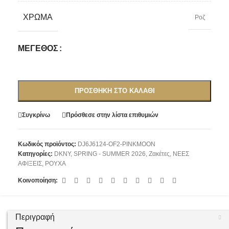
ΧΡΏΜΑ
Ροζ
ΜΈΓΕΘΟΣ
ΠΡΟΣΘΉΚΗ ΣΤΟ ΚΑΛΆΘΙ
Συγκρίνω
Πρόσθεσε στην λίστα επιθυμιών
Κωδικός προϊόντος:
DJ6J6124-OF2-PINKMOON
Κατηγορίες:
DKNY
,
SPRING - SUMMER 2026
,
Ζακέτες
,
ΝΕΕΣ
ΑΦΙΞΕΙΣ
,
ΡΟΥΧΑ
Κοινοποίηση:
Περιγραφή