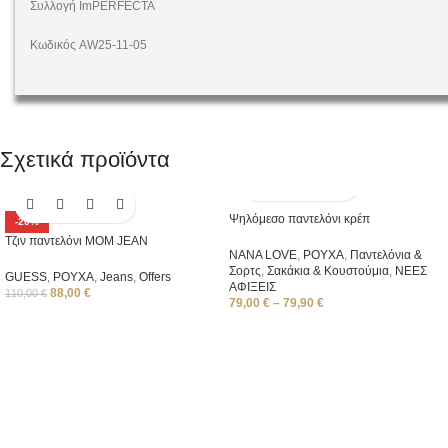
Συλλογή ImPERFECTA
Κωδικός AW25-11-05
Σχετικά προϊόντα
Ψηλόμεσο παντελόνι κρέπ
-20%
Tζιν παντελόνι MOM JEAN
NANA LOVE
,
ΡΟΥΧΑ
,
Παντελόνια &
Σορτς
,
Σακάκια & Κουστούμια
,
ΝΕΕΣ
GUESS
,
ΡΟΥΧΑ
,
Jeans
,
Offers
ΑΦΙΞΕΙΣ
88,00
€
110,00
€
79,00
€
–
79,90
€