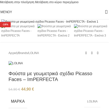
Μετάβαση στην πλοήγηση
Μετάβαση στο κύριο περιεχόμενο
ΜΕΝΟΎ
Κάντε κλικ για μεγέθυνση
-18%
Αρχική
/
Brands
/
LOLINA
Φούστα με γεωμετρικά σχέδια Picasso
Faces – ImPERFECTA
44,90
€
54,90
€
ΜΆΡΚΑ
LOLINA