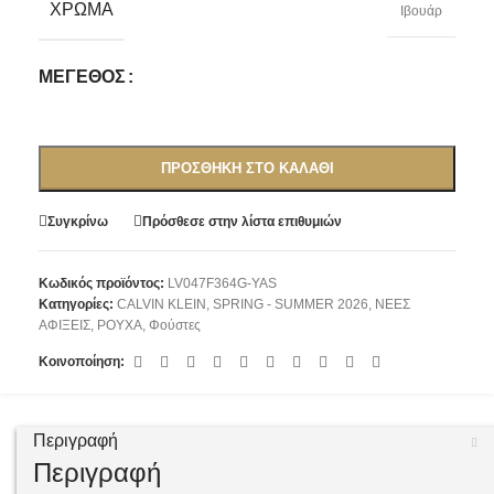
ΧΡΏΜΑ
Iβουάρ
ΜΈΓΕΘΟΣ
ΠΡΟΣΘΉΚΗ ΣΤΟ ΚΑΛΆΘΙ
Συγκρίνω
Πρόσθεσε στην λίστα επιθυμιών
Κωδικός προϊόντος:
LV047F364G-YAS
Κατηγορίες:
CALVIN KLEIN
,
SPRING - SUMMER 2026
,
ΝΕΕΣ
ΑΦΙΞΕΙΣ
,
ΡΟΥΧΑ
,
Φούστες
Κοινοποίηση:
Περιγραφή
Περιγραφή