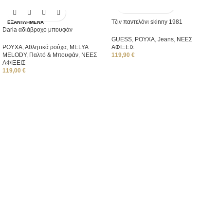
Τζιν παντελόνι skinny 1981
ΕΞΑΝΤΛΗΜΈΝΑ
Daria αδιάβροχο μπουφάν
GUESS
,
ΡΟΥΧΑ
,
Jeans
,
ΝΕΕΣ
ΡΟΥΧΑ
,
Αθλητικά ρούχα
,
ΜΕLYA
ΑΦΙΞΕΙΣ
MELODY
,
Παλτό & Μπουφάν
,
ΝΕΕΣ
119,90
€
ΑΦΙΞΕΙΣ
119,00
€