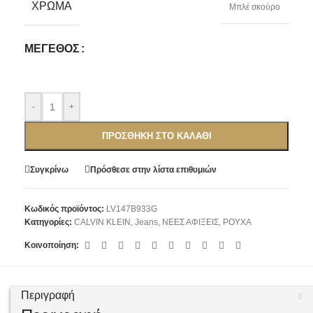
ΧΡΏΜΑ
Μπλέ σκούρο
ΜΈΓΕΘΟΣ
-
+
ΠΡΟΣΘΉΚΗ ΣΤΟ ΚΑΛΆΘΙ
Συγκρίνω
Πρόσθεσε στην λίστα επιθυμιών
Κωδικός προϊόντος:
LV147B933G
Κατηγορίες:
CALVIN KLEIN
,
Jeans
,
ΝΕΕΣ ΑΦΙΞΕΙΣ
,
ΡΟΥΧΑ
Κοινοποίηση:
Περιγραφή