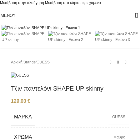
Μετάβαση στην πλοήγηση
Μετάβαση στο κύριο περιεχόμενο
ΜΕΝΟΎ
Κάντε κλικ για μεγέθυνση
Αρχική
/
Brands
/
GUESS
Τζιν παντελόνι SHAPE UP skinny
129,00
€
ΜΆΡΚΑ
GUESS
ΧΡΏΜΑ
Μαύρο