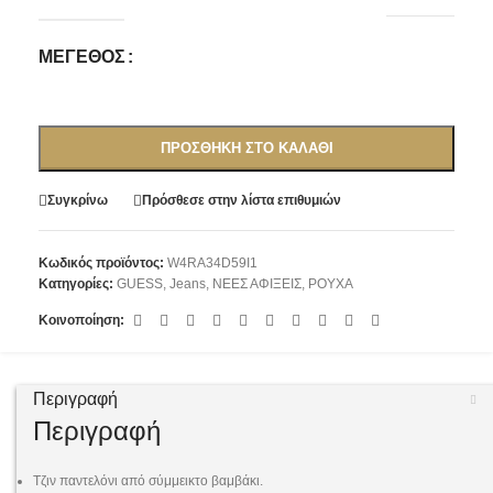
ΜΈΓΕΘΟΣ
ΠΡΟΣΘΉΚΗ ΣΤΟ ΚΑΛΆΘΙ
Συγκρίνω
Πρόσθεσε στην λίστα επιθυμιών
Κωδικός προϊόντος:
W4RA34D59I1
Κατηγορίες:
GUESS
,
Jeans
,
ΝΕΕΣ ΑΦΙΞΕΙΣ
,
ΡΟΥΧΑ
Κοινοποίηση:
Περιγραφή
Περιγραφή
Τζιν παντελόνι από σύμμεικτο βαμβάκι.