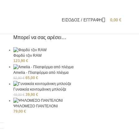
ΕΊΣΟΔΟΣ / ΕΓΓΡΑΦΉ
0,00
€
Μπορεί να σας αρέσει…
Φαρδύ τζιν RAW
123,90
€
Amelia - Πλατφόρμα από πλέγμα
65,00
€
92,90
€
Γυναικεία κοντομάνικη μπλούζα
39,90
€
49,00
€
ΨΗΛΟΜΕΣΟ ΠΑΝΤΕΛΟΝΙ
79,00
€
N