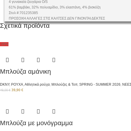
4 γυναικεία ζευγάρια O/S
61% βαμβάκι, 32% πολυαμίδιο, 3% ελαστάνη, 4% βισκόζη
Στυλ #:701235385
ΠΡΟΣΟΧΗ ΑΛΛΑΓΕΣ ΣΤΙΣ ΚΑΛΤΣΕΣ ΔΕΝ ΓΙΝΟΝΤΑΙ ΔΕΚΤΕΣ
Σχετικά προϊόντα
-19%
Μπλούζα αμάνικη
DKNY
,
ΡΟΥΧΑ
,
Αθλητικά ρούχα
,
Μπλούζες & Τοπ
,
SPRING - SUMMER 2026
,
ΝΕΕΣ
39,90
€
49,00
€
Μπλούζα με μονόγραμμα