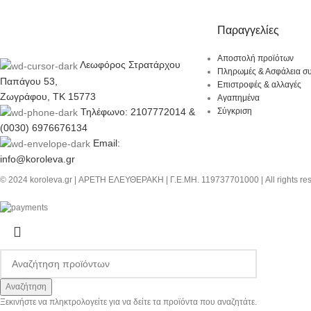
Παραγγελίες
Αποστολή προϊότων
Λεωφόρος Στρατάρχου
Πληρωμές & Ασφάλεια σ
Παπάγου 53,
Επιστροφές & αλλαγές
Ζωγράφου, ΤΚ 15773
Αγαπημένα
Τηλέφωνο: 2107772014 &
Σύγκριση
(0030) 6976676134
Email:
info@koroleva.gr
© 2024 koroleva.gr | ΑΡΕΤΗ ΕΛΕΥΘΕΡΑΚΗ | Γ.Ε.ΜΗ. 119737701000 | All rights re
Αναζήτηση
Ξεκινήστε να πληκτρολογείτε για να δείτε τα προϊόντα που αναζητάτε.