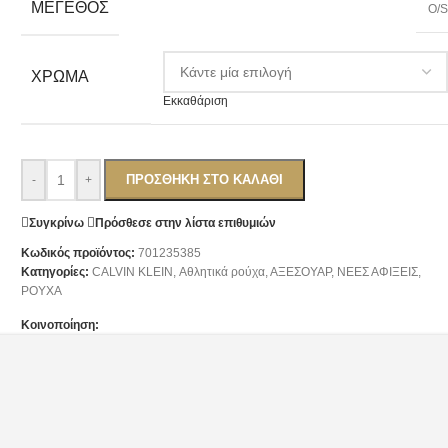
ΜΈΓΕΘΟΣ
O/
ΧΡΏΜΑ
Εκκαθάριση
ΠΡΟΣΘΉΚΗ ΣΤΟ ΚΑΛΆΘΙ
-
+
Συγκρίνω
Πρόσθεσε στην λίστα επιθυμιών
Κωδικός προϊόντος:
701235385
Κατηγορίες:
CALVIN KLEIN
,
Αθλητικά ρούχα
,
ΑΞΕΣΟΥΑΡ
,
ΝΕΕΣ ΑΦΙΞΕΙΣ
,
ΡΟΥΧΑ
Κοινοποίηση: