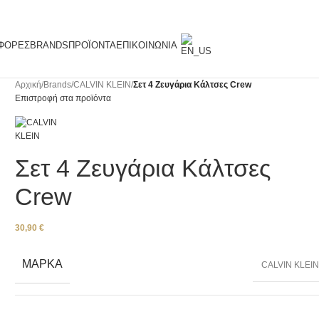
ΦΟΡΈΣ
BRANDS
ΠΡΟΪΌΝΤΑ
ΕΠΙΚΟΙΝΩΝΊΑ
Αρχική
/
Brands
/
CALVIN KLEIN
/
Σετ 4 Ζευγάρια Κάλτσες Crew
Επιστροφή στα προϊόντα
Σετ 4 Ζευγάρια Κάλτσες
Crew
30,90
€
ΜΆΡΚΑ
CALVIN KLEI