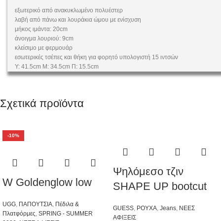
εξωτερικό από ανακυκλωμένο πολυέστερ
λαβή από πάνω και λουράκια ώμου με ενίσχυση
μήκος ιμάντα: 20cm
άνοιγμα λουριού: 9cm
κλείσιμο με φερμουάρ
εσωτερικές τσέπες και θήκη για φορητό υπολογιστή 15 ιντσών
Υ: 41.5cm Μ: 34.5cm Π: 15.5cm
Σχετικά προϊόντα
-10%
Ψηλόμεσο τζιν
W Goldenglow low
SHAPE UP bootcut
UGG
,
ΠΑΠΟΥΤΣΙΑ
,
Πέδιλα &
GUESS
,
ΡΟΥΧΑ
,
Jeans
,
ΝΕΕΣ
Πλατφόρμες
,
SPRING - SUMMER
ΑΦΙΞΕΙΣ