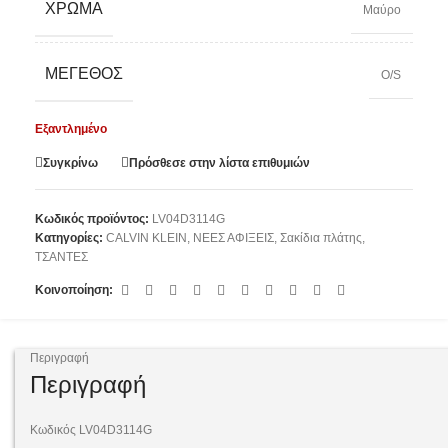
ΧΡΏΜΑ
Μαύρο
ΜΈΓΕΘΟΣ
O/S
Εξαντλημένο
Συγκρίνω
Πρόσθεσε στην λίστα επιθυμιών
Κωδικός προϊόντος:
LV04D3114G
Κατηγορίες:
CALVIN KLEIN
,
ΝΕΕΣ ΑΦΙΞΕΙΣ
,
Σακίδια πλάτης
,
ΤΣΑΝΤΕΣ
Κοινοποίηση:
Περιγραφή
Περιγραφή
Kωδικός LV04D3114G