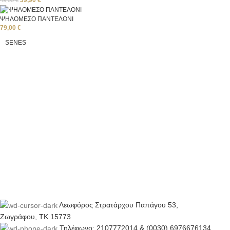
39,90
€
49,00
€
ΨΗΛΟΜΕΣΟ ΠΑΝΤΕΛΟΝΙ
79,00
€
SENES
Λεωφόρος Στρατάρχου Παπάγου 53,
Ζωγράφου, ΤΚ 15773
Τηλέφωνο: 2107772014 & (0030) 6976676134