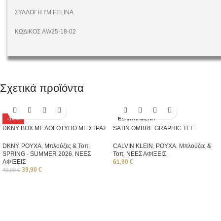
ΣΥΛΛΟΓΗ I’M FELINA
ΚΩΔΙΚΟΣ AW25-18-02
Σχετικά προϊόντα
-19%
ΕΞΑΝΤΛΗΜΈΝΑ
DKNY BOX ΜΕ ΛΟΓΟΤΥΠΟ ΜΕ ΣΤΡΑΣ
SATIN OMBRE GRAPHIC TEE
DKNY
,
ΡΟΥΧΑ
,
Μπλούζες & Τοπ
,
CALVIN KLEIN
,
ΡΟΥΧΑ
,
Μπλούζες &
SPRING - SUMMER 2026
,
ΝΕΕΣ
Τοπ
,
ΝΕΕΣ ΑΦΙΞΕΙΣ
ΑΦΙΞΕΙΣ
61,90
€
39,90
€
49,00
€