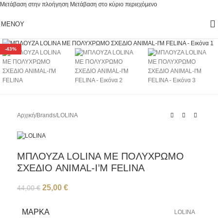
Μετάβαση στην πλοήγηση
Μετάβαση στο κύριο περιεχόμενο
ΜΕΝΟΎ
Κάντε κλικ για μεγέθυνση
-43%
Αρχική
/
Brands
/
LOLINA
ΜΠΛΟΥΖΑ LOLINA ΜΕ ΠΟΛΥΧΡΩΜΟ
ΣΧΕΔΙΟ ANIMAL-I’M FELINA
25,00
€
44,00
€
ΜΆΡΚΑ
LOLINA