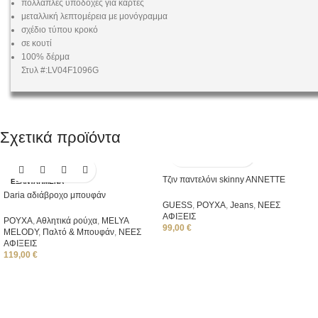
πολλαπλές υποδοχές για κάρτες
μεταλλική λεπτομέρεια με μονόγραμμα
σχέδιο τύπου κροκό
σε κουτί
100% δέρμα
Στυλ #:LV04F1096G
Σχετικά προϊόντα
Τζιν παντελόνι skinny ANNETTE
ΕΞΑΝΤΛΗΜΈΝΑ
Daria αδιάβροχο μπουφάν
GUESS
,
ΡΟΥΧΑ
,
Jeans
,
ΝΕΕΣ
ΑΦΙΞΕΙΣ
ΡΟΥΧΑ
,
Αθλητικά ρούχα
,
ΜΕLYA
99,00
€
MELODY
,
Παλτό & Μπουφάν
,
ΝΕΕΣ
ΑΦΙΞΕΙΣ
119,00
€