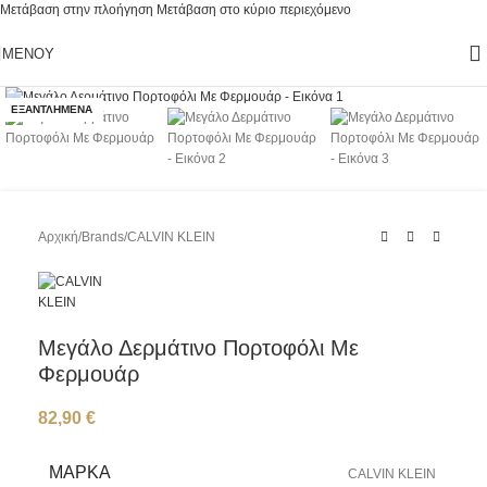
Μετάβαση στην πλοήγηση
Μετάβαση στο κύριο περιεχόμενο
ΜΕΝΟΎ
Κάντε κλικ για μεγέθυνση
ΕΞΑΝΤΛΗΜΈΝΑ
Αρχική
/
Brands
/
CALVIN KLEIN
Μεγάλο Δερμάτινο Πορτοφόλι Με
Φερμουάρ
82,90
€
ΜΆΡΚΑ
CALVIN KLEIN