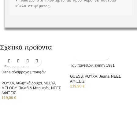
- Πλύσιμο στο πλυντήριο με κρύο νερό σε σύντομο 
κύκλο στυψίματος.
Σχετικά προϊόντα
Τζιν παντελόνι skinny 1981
ΕΞΑΝΤΛΗΜΈΝΑ
Daria αδιάβροχο μπουφάν
GUESS
,
ΡΟΥΧΑ
,
Jeans
,
ΝΕΕΣ
ΑΦΙΞΕΙΣ
ΡΟΥΧΑ
,
Αθλητικά ρούχα
,
ΜΕLYA
119,90
€
MELODY
,
Παλτό & Μπουφάν
,
ΝΕΕΣ
ΑΦΙΞΕΙΣ
119,00
€