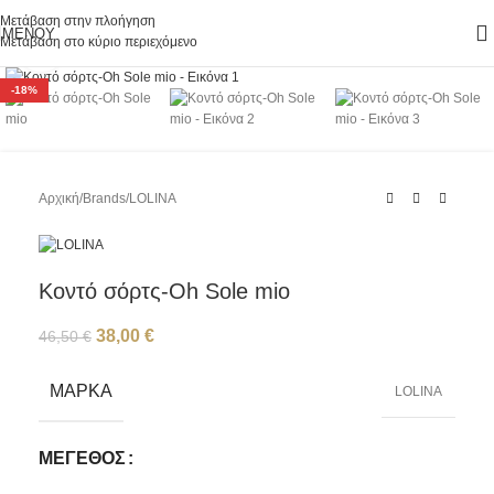
Μετάβαση στην πλοήγηση
ΜΕΝΟΎ
Μετάβαση στο κύριο περιεχόμενο
Κάντε κλικ για μεγέθυνση
-18%
Αρχική
/
Brands
/
LOLINA
Κοντό σόρτς-Oh Sole mio
38,00
€
46,50
€
ΜΆΡΚΑ
LOLINA
ΜΈΓΕΘΟΣ