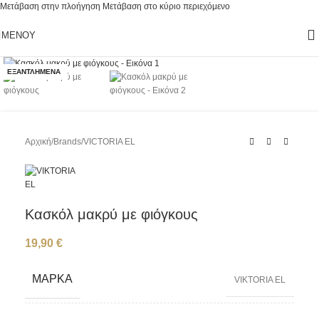
Μετάβαση στην πλοήγηση
Μετάβαση στο κύριο περιεχόμενο
ΜΕΝΟΎ
Κάντε κλικ για μεγέθυνση
ΕΞΑΝΤΛΗΜΈΝΑ
Αρχική
/
Brands
/
VICTORIA EL
Κασκόλ μακρύ με φιόγκους
19,90
€
ΜΆΡΚΑ
VIKTORIA EL