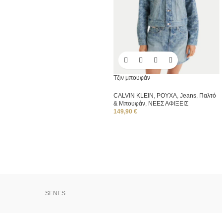
Τζιν μπουφάν
CALVIN KLEIN
,
ΡΟΥΧΑ
,
Jeans
,
Παλτό
& Μπουφάν
,
ΝΕΕΣ ΑΦΙΞΕΙΣ
149,90
€
SENES