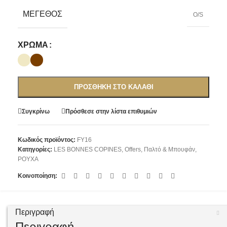
ΜΈΓΕΘΟΣ
O/S
ΧΡΏΜΑ
ΠΡΟΣΘΉΚΗ ΣΤΟ ΚΑΛΆΘΙ
Συγκρίνω
Πρόσθεσε στην λίστα επιθυμιών
Κωδικός προϊόντος:
FY16
Κατηγορίες:
LES BONNES COPINES
,
Offers
,
Παλτό & Μπουφάν
,
ΡΟΥΧΑ
Κοινοποίηση:
Περιγραφή
Περιγραφή