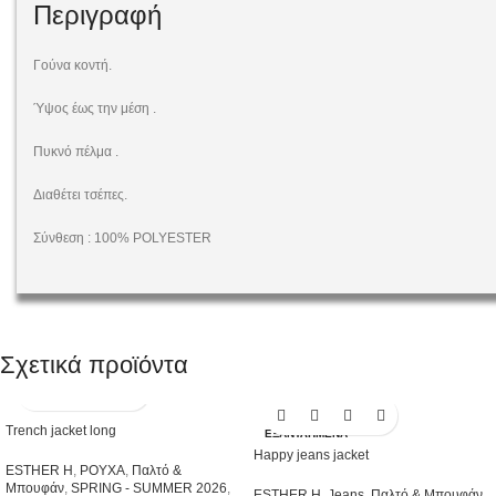
Περιγραφή
Γούνα κοντή.
Ύψος έως την μέση .
Πυκνό πέλμα .
Διαθέτει τσέπες.
Σύνθεση : 100% POLYESTER
Σχετικά προϊόντα
Trench jacket long
ΕΞΑΝΤΛΗΜΈΝΑ
Happy jeans jacket
ESTHER H
,
ΡΟΥΧΑ
,
Παλτό &
Μπουφάν
,
SPRING - SUMMER 2026
,
ESTHER H
,
Jeans
,
Παλτό & Μπουφάν
,