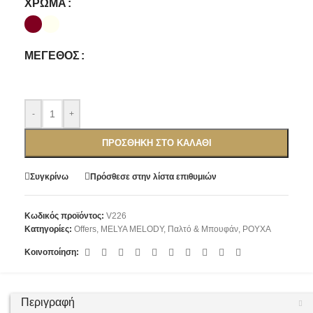
ΧΡΏΜΑ
ΜΈΓΕΘΟΣ
-
+
ΠΡΟΣΘΉΚΗ ΣΤΟ ΚΑΛΆΘΙ
Συγκρίνω
Πρόσθεσε στην λίστα επιθυμιών
Κωδικός προϊόντος:
V226
Κατηγορίες:
Offers
,
ΜΕLYA MELODY
,
Παλτό & Μπουφάν
,
ΡΟΥΧΑ
Κοινοποίηση:
Περιγραφή