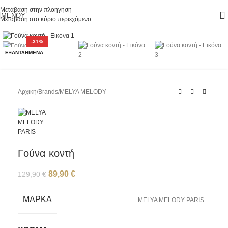
Μετάβαση στην πλοήγηση
ΜΕΝΟΎ
Μετάβαση στο κύριο περιεχόμενο
Κάντε κλικ για μεγέθυνση
-31%
ΕΞΑΝΤΛΗΜΈΝΑ
Αρχική
/
Brands
/
ΜΕLYA MELODY
Γούνα κοντή
89,90
€
129,90
€
ΜΆΡΚΑ
MELYA MELODY PARIS