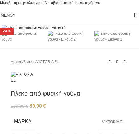
Μετάβαση στην πλοήγηση
Μετάβαση στο κύριο περιεχόμενο
ΜΕΝΟΎ
Κάντε κλικ για μεγέθυνση
-50%
Αρχική
/
Brands
/
VICTORIA EL
Γιλέκο από φυσική γούνα
89,90
€
179,00
€
ΜΆΡΚΑ
VIKTORIA EL