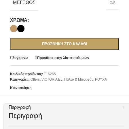
ΜΈΓΕΘΟΣ
O/S
ΧΡΏΜΑ
ΠΡΟΣΘΉΚΗ ΣΤΟ ΚΑΛΆΘΙ
Συγκρίνω
Πρόσθεσε στην λίστα επιθυμιών
Κωδικός προϊόντος:
F16265
Κατηγορίες:
Offers
,
VICTORIA EL
,
Παλτό & Μπουφάν
,
ΡΟΥΧΑ
Κοινοποίηση:
Περιγραφή
Περιγραφή