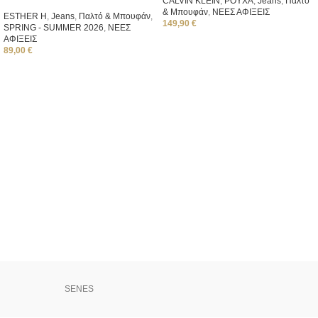
CALVIN KLEIN
,
ΡΟΥΧΑ
,
Jeans
,
Παλτό
& Μπουφάν
,
ΝΕΕΣ ΑΦΙΞΕΙΣ
ESTHER H
,
Jeans
,
Παλτό & Μπουφάν
,
149,90
€
SPRING - SUMMER 2026
,
ΝΕΕΣ
ΑΦΙΞΕΙΣ
89,00
€
SENES