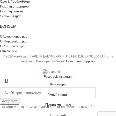
Όροι & Προϋποθέσεις
Πολιτική απορρήτου
Πολιτική cookies
Σχετικά με εμάς
ΒΟΉΘΕΙΑ
Ο λογαριασμός μου
Οι Παραγγελίες μου
Οι Διευθύνσεις μου
Επικοινωνία
© 2024 koroleva.gr | ΑΡΕΤΗ ΕΛΕΥΘΕΡΑΚΗ | Γ.Ε.ΜΗ. 119737701000 | All rights
reserved | Developed by
WOW! Computers Supplies
Facebook
Instagram
Κατάστημα
Πλαϊνή γραμμή
Αναζήτηση
Λίστα επιθυμιών
Ξεκινήστε να πληκτρολογείτε για να δείτε τα προϊόντα που αναζητάτε.
Καλάθι