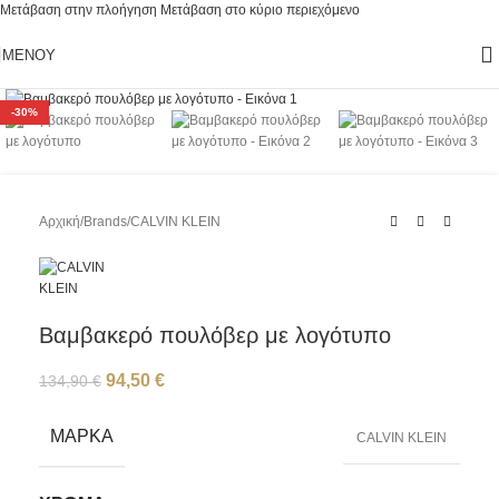
Μετάβαση στην πλοήγηση
Μετάβαση στο κύριο περιεχόμενο
ΜΕΝΟΎ
Κάντε κλικ για μεγέθυνση
-30%
Αρχική
/
Brands
/
CALVIN KLEIN
Βαμβακερό πουλόβερ με λογότυπο
94,50
€
134,90
€
ΜΆΡΚΑ
CALVIN KLEIN