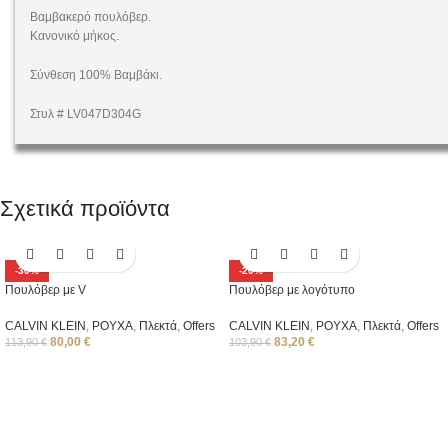
Βαμβακερό πουλόβερ.
Κανονικό μήκος.
Σύνθεση 100% Βαμβάκι.
Στυλ # LV047D304G
Σχετικά προϊόντα
-30%
-20%
Πουλόβερ με V
Πουλόβερ με λογότυπο
CALVIN KLEIN
,
ΡΟΥΧΑ
,
Πλεκτά
,
Offers
CALVIN KLEIN
,
ΡΟΥΧΑ
,
Πλεκτά
,
Offers
80,00
€
83,20
€
113,90
€
103,90
€