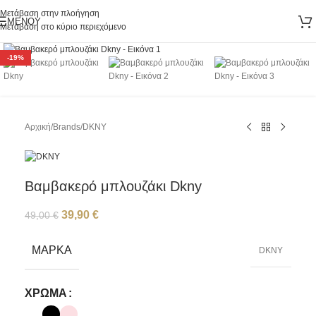
Μετάβαση στην πλοήγηση
ΜΕΝΟΎ
Μετάβαση στο κύριο περιεχόμενο
Κάντε κλικ για μεγέθυνση
-19%
Αρχική
/
Brands
/
DKNY
Βαμβακερό μπλουζάκι Dkny
39,90
€
49,00
€
ΜΆΡΚΑ
DKNY
ΧΡΏΜΑ