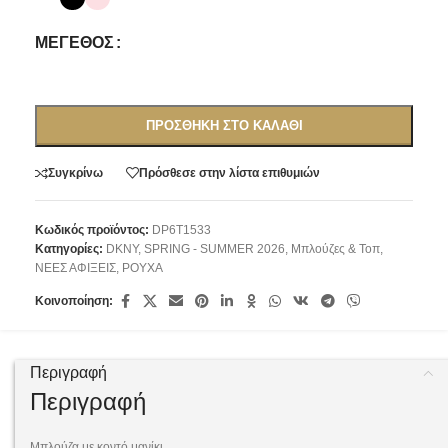
ΜΈΓΕΘΟΣ
ΠΡΟΣΘΉΚΗ ΣΤΟ ΚΑΛΆΘΙ
Συγκρίνω
Πρόσθεσε στην λίστα επιθυμιών
Κωδικός προϊόντος:
DP6T1533
Κατηγορίες:
DKNY
,
SPRING - SUMMER 2026
,
Μπλούζες & Τοπ
,
ΝΕΕΣ ΑΦΙΞΕΙΣ
,
ΡΟΥΧΑ
Κοινοποίηση:
Περιγραφή
Περιγραφή
Μπλούζα με κοντό μανίκι.