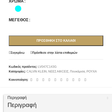
ΧΡΏΜΑ
ΜΈΓΕΘΟΣ
ΠΡΟΣΘΉΚΗ ΣΤΟ ΚΑΛΆΘΙ
Συγκρίνω
Πρόσθεσε στην λίστα επιθυμιών
Κωδικός προϊόντος:
LV047C143G
Κατηγορίες:
CALVIN KLEIN
,
ΝΕΕΣ ΑΦΙΞΕΙΣ
,
Πουκάμισα
,
ΡΟΥΧΑ
Κοινοποίηση:
Περιγραφή
Περιγραφή