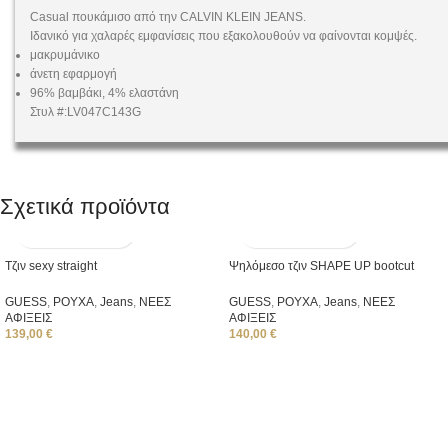
Casual πουκάμισο από την CALVIN KLEIN JEANS.
Ιδανικό για χαλαρές εμφανίσεις που εξακολουθούν να φαίνονται κομψές.
μακρυμάνικο
άνετη εφαρμογή
96% βαμβάκι, 4% ελαστάνη
Στυλ #:LV047C143G
Σχετικά προϊόντα
Τζιν sexy straight
Ψηλόμεσο τζιν SHAPE UP bootcut
GUESS
,
ΡΟΥΧΑ
,
Jeans
,
ΝΕΕΣ
GUESS
,
ΡΟΥΧΑ
,
Jeans
,
ΝΕΕΣ
ΑΦΙΞΕΙΣ
ΑΦΙΞΕΙΣ
139,00
€
140,00
€